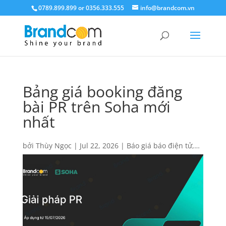
0789.899.899 or 0356.333.555
info@brandcom.vn
Bảng giá booking đăng
bài PR trên Soha mới
nhất
bởi
Thùy Ngọc
|
Jul 22, 2026
|
Báo giá báo điện tử
,
Báo giá quảng cáo