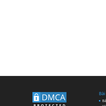
Bài
Bả