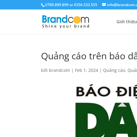
0789.899.899 or 0356.333.555
info@brandcom.
Giới thiệu
Quảng cáo trên báo dâ
bởi
brandcom
|
Feb 1, 2024
|
Quảng cáo
,
Quản