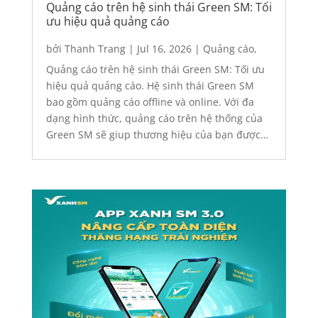
Quảng cáo trên hệ sinh thái Green SM: Tối
ưu hiệu quả quảng cáo
bởi
Thanh Trang
|
Jul 16, 2026
|
Quảng cáo
,
Quảng cáo app
,
quảng cáo digital
,
Quảng cáo
Quảng cáo trên hệ sinh thái Green SM: Tối ưu
Outdoor
,
Quảng cáo trên Taxi
hiệu quả quảng cáo. Hệ sinh thái Green SM
bao gồm quảng cáo offline và online. Với đa
dạng hình thức, quảng cáo trên hệ thống của
Green SM sẽ giup thương hiệu của bạn được
phủ sóng trên đa dạng nền tảng, tiếp cận một
lượng...