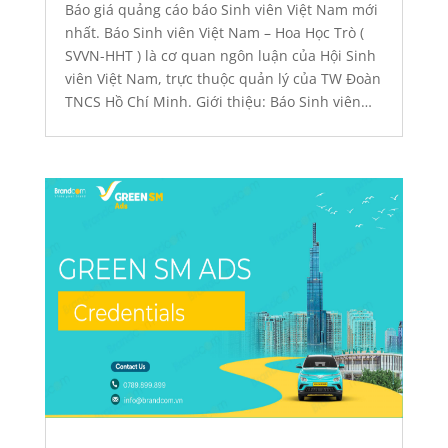
Quảng cáo báo giấy
Báo giá quảng cáo báo Sinh viên Việt Nam mới
nhất. Báo Sinh viên Việt Nam – Hoa Học Trò (
SVVN-HHT ) là cơ quan ngôn luận của Hội Sinh
viên Việt Nam, trực thuộc quản lý của TW Đoàn
TNCS Hồ Chí Minh. Giới thiệu: Báo Sinh viên
Việt Nam Phát hành thứ 2 hàng tuần trên...