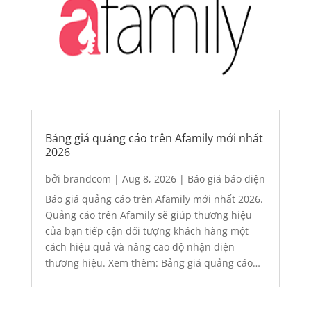
Bảng giá quảng cáo trên Afamily mới nhất
2026
bởi
brandcom
|
Aug 8, 2026
|
Báo giá báo điện
tử
,
Báo giá quảng cáo
,
Quảng cáo
,
Quảng cáo
Báo giá quảng cáo trên Afamily mới nhất 2026.
báo điện tử
,
Tin tức
Quảng cáo trên Afamily sẽ giúp thương hiệu
của bạn tiếp cận đối tượng khách hàng một
cách hiệu quả và nâng cao độ nhận diện
thương hiệu. Xem thêm: Bảng giá quảng cáo
banner báo Eva.vn (Desktop) Bảng giá quảng
cáo banner...