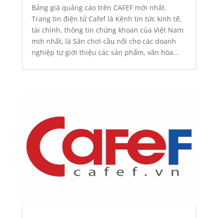
tử
,
Báo giá quảng cáo
,
Quảng cáo
,
Quảng cáo
Bảng giá quảng cáo trên CAFEF mới nhất.
báo điện tử
Trang tin điện tử Cafef là Kênh tin tức kinh tế,
tài chính, thông tin chứng khoán của Việt Nam
mới nhất, là Sân chơi cầu nối cho các doanh
nghiệp tự giới thiệu các sản phẩm, văn hóa
doanh nghiệp. Tham khảo: Báo giá quảng
cáo...