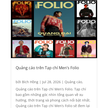
Quảng cáo trên Tạp chí Men’s Folio
bởi
Bích Hồng
|
Jul 28, 2026
|
Quảng cáo
,
Quảng cáo báo giấy
Quảng cáo trên Tạp chí Men’s Folio. Tạp chí
bao gồm những góc nhìn tổng quan về xu
hướng, thời trang và phong cách nổi bật nhất.
Quảng cáo trên Tạp chí Men’s Folio sẽ đem lại