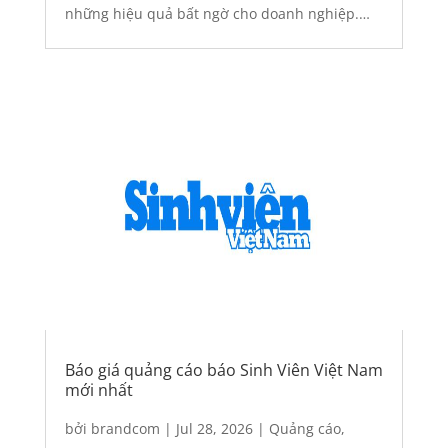
những hiệu quả bất ngờ cho doanh nghiệp.
Tổng quan về tạp chí Men’s Folio Men’s FOLIO
là tạp...
Báo giá quảng cáo báo Sinh Viên Việt Nam
mới nhất
bởi
brandcom
|
Jul 28, 2026
|
Quảng cáo
,