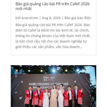
Báo giá quảng cáo bài PR trên CafeF 2026
mới nhất
bởi
brandcom
|
Aug 8, 2026
|
Báo giá báo điện
tử
,
Báo giá quảng cáo
,
Quảng cáo
,
Quảng cáo
Báo giá quảng cáo bài PR trên CafeF 2026. Báo
báo điện tử
điện tử Cafef là Kênh tin tức kinh tế, tài chính,
thông tin chứng khoán của Việt Nam mới nhất,
là Sân chơi cầu nối cho các doanh nghiệp tự
giới thiệu các sản phẩm, văn hóa doanh
nghiệp. Tham khảo: Bảng giá đăng bài PR
trên...