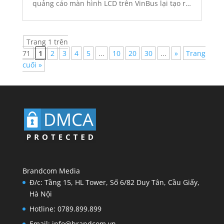
quảng cáo màn hình LCD trên VinBus lại tạo ra
một điểm chạm khác biệt. Hành khách có
nhiều...
Trang 1 trên
71
1
2
3
4
5
...
10
20
30
...
»
Trang
cuối »
Brandcom Media
Đ/c: Tầng 15, HL Tower, Số 6/82 Duy Tân, Cầu Giấy,
Hà Nội
Hotline: 0789.899.899
Email: info@brandcom.vn