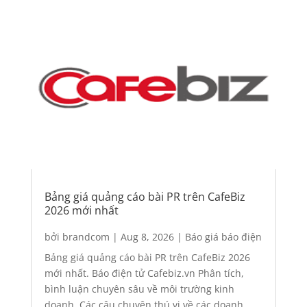
Bảng giá quảng cáo bài PR trên CafeBiz
2026 mới nhất
bởi
brandcom
|
Aug 8, 2026
|
Báo giá báo điện
tử
,
Báo giá quảng cáo
,
Quảng cáo
,
Quảng cáo
Bảng giá quảng cáo bài PR trên CafeBiz 2026
báo điện tử
mới nhất. Báo điện tử Cafebiz.vn Phân tích,
bình luận chuyên sâu về môi trường kinh
doanh. Các câu chuyện thú vị về các doanh