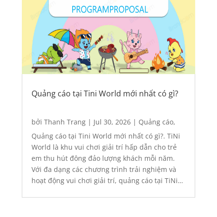
Quảng cáo tại Tini World mới nhất có gì?
bởi
Thanh Trang
|
Jul 30, 2026
|
Quảng cáo
,
Responsive
Quảng cáo tại Tini World mới nhất có gì?. TiNi
World là khu vui chơi giải trí hấp dẫn cho trẻ
em thu hút đông đảo lượng khách mỗi năm.
Với đa dạng các chương trình trải nghiệm và
hoạt động vui chơi giải trí, quảng cáo tại TiNi
World sẽ là điểm chạm quan trọng cho...