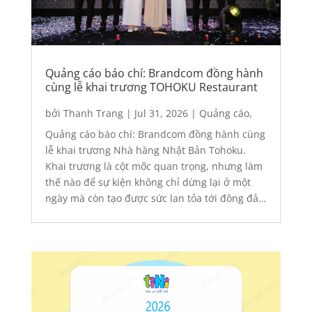
Quảng cáo báo chí: Brandcom đồng hành
cùng lễ khai trương TOHOKU Restaurant
bởi
Thanh Trang
|
Jul 31, 2026
|
Quảng cáo
,
Quảng cáo báo điện tử
Quảng cáo báo chí: Brandcom đồng hành cùng
lễ khai trương Nhà hàng Nhật Bản Tohoku.
Khai trương là cột mốc quan trọng, nhưng làm
thế nào để sự kiện không chỉ dừng lại ở một
ngày mà còn tạo được sức lan tỏa tới đông đảo
khách hàng? Với Nhà hàng Nhật Bản Tohoku,
quảng...