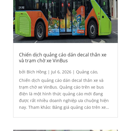
Chiến dịch quảng cáo dán decal thân xe
và trạm chờ xe VinBus
bởi
Bích Hồng
|
Jul 6, 2026
|
Quảng cáo
,
Quảng cáo Outdoor
,
Quảng cáo trên xe Bus
Chiến dịch quảng cáo dán decal thân xe và
trạm chờ xe VinBus. Quảng cáo trên xe bus
điện là một hình thức quảng cáo mới đang
được rất nhiều doanh nghiệp ưa chuộng hiện
nay. Tham khảo: Bảng giá quảng cáo trên xe
taxi tại Hà Nội – Thành Phố HCM 2026 Báo giá
quảng cáo...