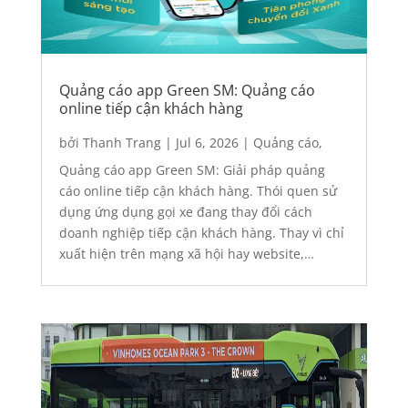
Quảng cáo app Green SM: Quảng cáo
online tiếp cận khách hàng
bởi
Thanh Trang
|
Jul 6, 2026
|
Quảng cáo
,
Quảng cáo app
Quảng cáo app Green SM: Giải pháp quảng
cáo online tiếp cận khách hàng. Thói quen sử
dụng ứng dụng gọi xe đang thay đổi cách
doanh nghiệp tiếp cận khách hàng. Thay vì chỉ
xuất hiện trên mạng xã hội hay website,
thương hiệu giờ đây có thể hiện diện ngay
trong hành...