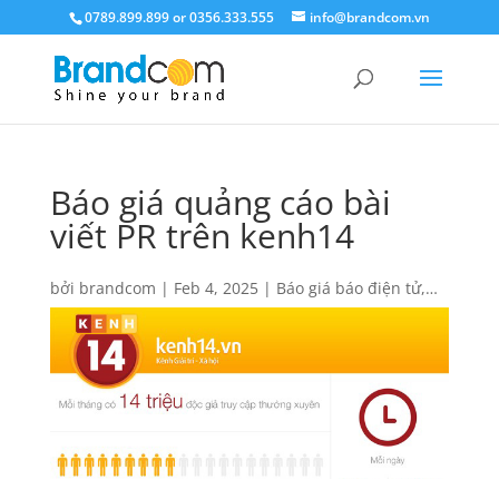
0789.899.899 or 0356.333.555
info@brandcom.vn
Báo giá quảng cáo bài
viết PR trên kenh14
bởi
brandcom
|
Feb 4, 2025
|
Báo giá báo điện tử
,
Báo giá quảng cáo
,
Quảng cáo
,
Quảng cáo báo điện
tử