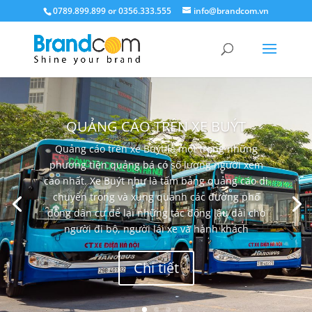
0789.899.899 or 0356.333.555
info@brandcom.vn
QUẢNG CÁO TRÊN XE BUÝT
Quảng cáo trên xe Buýt là một trong những
phương tiện quảng bá có số lượng người xem
cao nhất. Xe Buýt như là tấm bảng quảng cáo di
chuyển trong và xung quanh các đường phố
đông dân cư để lại những tác động lâu dài cho
người đi bộ, người lái xe và hành khách
Chi tiết