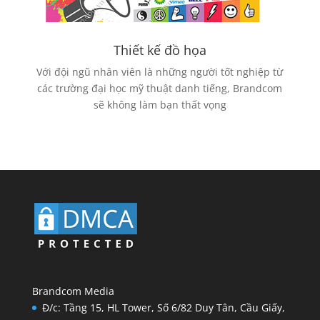
Thiết kế đồ họa
Với đội ngũ nhân viên là những người tốt nghiệp từ
các trường đại học mỹ thuật danh tiếng, Brandcom
sẽ không làm bạn thất vọng
Brandcom Media
Đ/c: Tầng 15, HL Tower, Số 6/82 Duy Tân, Cầu Giấy,