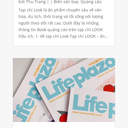
bởi
Thu Trang
|
|
Biển sân bay
,
Quảng cáo
,
Quảng cáo báo giấy
Tạp chí Look là ấn phẩm chuyên sâu về văn
hóa, du lịch, thời trang và lối sống với lượng
người theo dõi rất cao. Dưới đây là những
thông tin Book quảng cáo trên tạp chí LOOK
hữu ích. 1. Về tạp chí Look Tạp chí LOOK – ấn
phẩm chuyên sâu về văn hóa, du lịch, thời
trang...