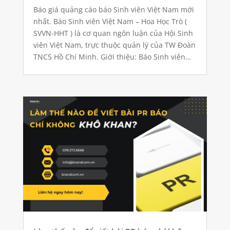
giấy
Báo giá quảng cáo báo Sinh viên Việt Nam mới
nhất. Báo Sinh viên Việt Nam – Hoa Học Trò (
SVVN-HHT ) là cơ quan ngôn luận của Hội Sinh
viên Việt Nam, trực thuộc quản lý của TW Đoàn
TNCS Hồ Chí Minh. Giới thiệu: Báo Sinh viên
Việt Nam Phát hành thứ 2 hàng tuần trên...