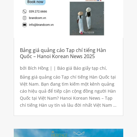
Bảng giá quảng cáo Tạp chí tiếng Hàn
Quốc – Hanoi Korean News 2025
bởi
Bích Hồng
|
|
Báo giá Báo giấy tạp chí
,
Quảng cáo báo giấy
Bảng giá quảng cáo Tạp chí tiếng Hàn Quốc tại
Việt Nam. Bạn đang tìm kiếm một kênh quảng
cáo hiệu quả để tiếp cận cộng đồng người Hàn
Quốc tại Việt Nam? Hanoi Korean News – Tạp
chí tiếng Hàn uy tín và lâu đời nhất Việt Nam –
là một giải pháp tối ưu cho chiến dịch quảng
bá của bạn.