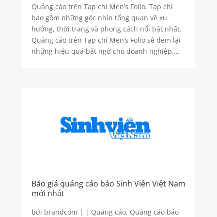
giấy
Quảng cáo trên Tạp chí Men’s Folio. Tạp chí
bao gồm những góc nhìn tổng quan về xu
hướng, thời trang và phong cách nổi bật nhất.
Quảng cáo trên Tạp chí Men’s Folio sẽ đem lại
những hiệu quả bất ngờ cho doanh nghiệp.
Tổng quan về tạp chí Men’s Folio Men’s FOLIO
là tạp...
Báo giá quảng cáo báo Sinh Viên Việt Nam
mới nhất
bởi
brandcom
|
|
Quảng cáo
,
Quảng cáo báo