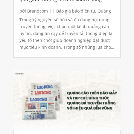
bởi
Brandcom
|
|
Báo giá báo điện tử
,
Quảng
cáo báo điện tử
,
Quảng cáo báo giấy
Trong kỷ nguyên số hóa và đa dạng nội dung
truyền thông, việc chọn một kênh quảng cáo
uy tín, đáng tin cậy để truyền tải thông điệp là
yếu tố then chốt giúp doanh nghiệp đạt được
mục tiêu kinh doanh. Trong số những lựa chọn
đó, Báo Dân Việt nổi lên như một nền tảng...