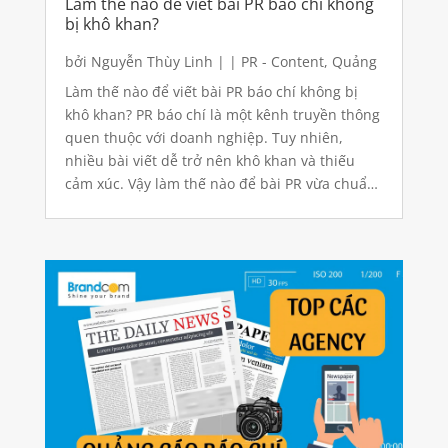
Làm thế nào để viết bài PR báo chí không
bị khô khan?
bởi
Nguyễn Thùy Linh
|
|
PR - Content
,
Quảng
cáo
,
Quảng cáo báo điện tử
,
Quảng cáo báo
Làm thế nào để viết bài PR báo chí không bị
giấy
khô khan? PR báo chí là một kênh truyền thông
quen thuộc với doanh nghiệp. Tuy nhiên,
nhiều bài viết dễ trở nên khô khan và thiếu
cảm xúc. Vậy làm thế nào để bài PR vừa chuẩn
mực vừa cuốn hút người đọc? 1. Hiểu rõ mục
tiêu...