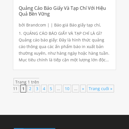
Quảng Cáo Báo Giấy Và Tạp Chí Với Hiệu
Quả Bền Vững
bởi
Brandcom
|
|
Báo giá Báo giấy tạp chí
,
Quảng cáo
,
Quảng cáo báo giấy
1. QUẢNG CÁO BÁO GIẤY VÀ TẠP CHÍ LÀ GÌ?
Quảng cáo báo giấy: Đây là hình thức quảng
cáo thông qua các ấn phẩm báo in xuất bản
thường xuyên, như hàng ngày hoặc hàng tuần.
Mục tiêu chính là tiếp cận một lượng lớn độc
giả đa dạng, bao gồm nhiều tầng lớp và độ tuổi
khác...
Trang 1 trên
11
1
2
3
4
5
...
10
...
»
Trang cuối »