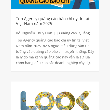
Top Agency quảng cáo báo chí uy tín tại
Việt Nam năm 2025
bởi
Nguyễn Thùy Linh
|
|
Quảng cáo
,
Quảng
cáo báo điện tử
,
Quảng cáo báo giấy
Top Agency quảng cáo báo chí uy tín tại Việt
Nam năm 2025. 82% người tiêu dùng vẫn tin
tưởng vào quảng cáo báo chí truyền thống. Đây
là lý do mà kênh quảng cáo này vẫn là sự lựa
chọn hàng đầu cho các doanh nghiệp xây dựng
uy tín. Vậy nên đây là bài viết về top agency...