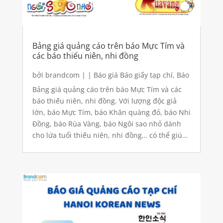
Bảng giá quảng cáo trên báo Mực Tím và
các báo thiếu niên, nhi đồng
bởi
brandcom
|
|
Báo giá Báo giấy tạp chí
,
Báo
giá quảng cáo
,
Quảng cáo báo giấy
Bảng giá quảng cáo trên báo Mực Tím và các
báo thiếu niên, nhi đồng. Với lượng độc giả
lớn, báo Mực Tím, báo Khăn quàng đỏ, báo Nhi
Đồng, báo Rùa Vàng, báo Ngôi sao nhỏ dành
cho lứa tuổi thiếu niên, nhi đồng… có thể giúp
doanh nghiệp truyền tải thông điệp quảng cáo
đến với đông đảo độc giả.