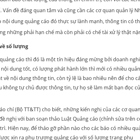
hế. Vấn đề đáng quan tâm và cũng cần các cơ quan quản lý N
o nội dung quảng cáo đó thực sự lành mạnh, thông tin có th
 những phải hạn chế mà còn phải có chế tài xử lý thật nặ
về số lượng
 quảng cáo thì đó là một tín hiệu đáng mừng bởi doanh ngh
 nội dung tốt, có lượng phát hành lớn thì mới có nhiều quả
t về nội dung thông tin, còn tỷ lệ là bao nhiêu nên để cho c
ếu không tự chủ được thông tin, tự họ sẽ làm mất bạn đọc c
 chí (Bộ TT&TT) cho biết, những kiến nghị của các cơ qua
ề nghị với ban soạn thảo Luật Quảng cáo (chỉnh sửa trên c
rì. Hiện nay, để tháo gỡ phần nào cho các báo có nhiều qu
được xin ra phụ trương quảng cáo với số lượng trang phụ