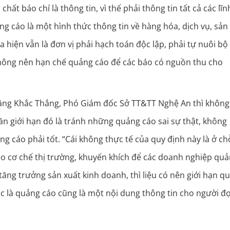
hất báo chí là thông tin, vì thế phải thông tin tất cả các lĩn
uảng cáo là một hình thức thông tin về hàng hóa, dịch vụ, sản
 hiện vẫn là đơn vị phải hạch toán độc lập, phải tự nuôi bộ
 không nên hạn chế quảng cáo để các báo có nguồn thu cho
Đặng Khắc Thắng, Phó Giám đốc Sở TT&TT Nghệ An thì không
ần giới hạn đó là tránh những quảng cáo sai sự thật, không
ng cáo phải tốt. “Cái không thực tế của quy định này là ở ch
eo cơ chế thị trường, khuyến khích để các doanh nghiệp qu
tăng trưởng sản xuất kinh doanh, thì liệu có nên giới hạn q
hác là quảng cáo cũng là một nội dung thông tin cho người đọ