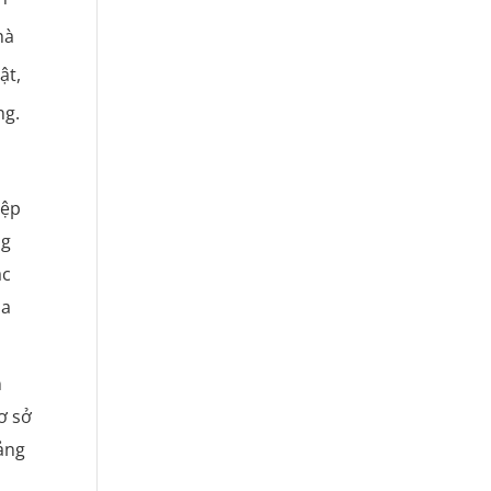
hà
ật,
ng.
iệp
ng
ác
ủa
n
ơ sở
ảng