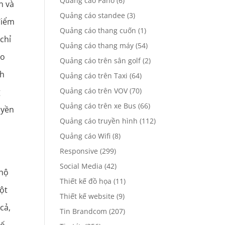
Quảng cáo Pano
(6)
n và
Quảng cáo standee
(3)
điểm
Quảng cáo thang cuốn
(1)
chỉ
Quảng cáo thang máy
(54)
to
Quảng cáo trên sân golf
(2)
nh
Quảng cáo trên Taxi
(64)
Quảng cáo trên VOV
(70)
g
Quảng cáo trên xe Bus
(66)
uyền
Quảng cáo truyền hình
(112)
Quảng cáo Wifi
(8)
Responsive
(299)
Social Media
(42)
 hộ
Thiết kế đồ họa
(11)
ột
Thiết kế website
(9)
cả,
Tin Brandcom
(207)
số