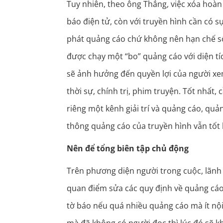
Tuy nhiên, theo ông Thắng, việc xóa hoàn
báo điện tử, còn với truyền hình cần có 
phát quảng cáo chứ không nên hạn chế số
được chạy một “bo” quảng cáo với diện tíc
sẽ ảnh hưởng đến quyền lợi của người xe
thời sự, chính trị, phim truyện. Tốt nhất
riêng một kênh giải trí và quảng cáo, quả
thông quảng cáo của truyền hình vẫn tốt h
Nên để tổng biên tập chủ động
Trên phương diện người trong cuộc, lãnh
quan điểm sửa các quy định về quảng cáo 
tờ báo nếu quá nhiều quảng cáo mà ít nội 
mà đã không có người đọc thì lúc đó sẽ kh