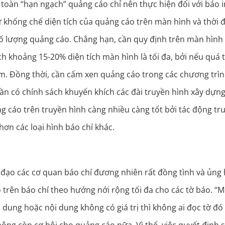
 toàn “hạn ngạch” quảng cáo chỉ nên thực hiện đối với báo i
sự khống chế diện tích của quảng cáo trên màn hình và thời 
 lượng quảng cáo. Chẳng hạn, cần quy định trên màn hình 
h khoảng 15-20% diện tích màn hình là tối đa, bởi nếu quá 
m. Đồng thời, cần cấm xen quảng cáo trong các chương trì
, cần có chính sách khuyến khích các đài truyền hình xây dựn
ng cáo trên truyền hình càng nhiều càng tốt bởi tác động tr
ơn các loại hình báo chí khác.
 đạo các cơ quan báo chí đương nhiên rất đồng tình và ủng
trên báo chí theo hướng nới rộng tối đa cho các tờ báo. “M
dung hoặc nội dung không có giá trị thì không ai đọc tờ đó 
ông còn cơ hội cho quảng cáo nữa. Vì thế, việc quyết định 