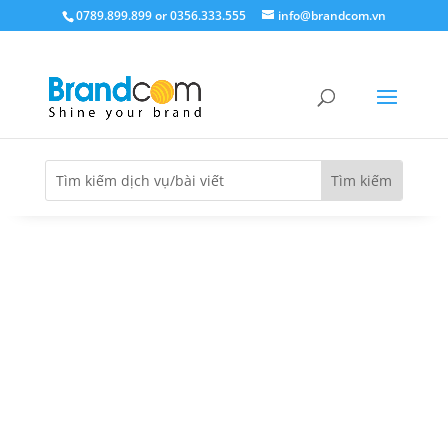
0789.899.899 or 0356.333.555
info@brandcom.vn
Tin tức