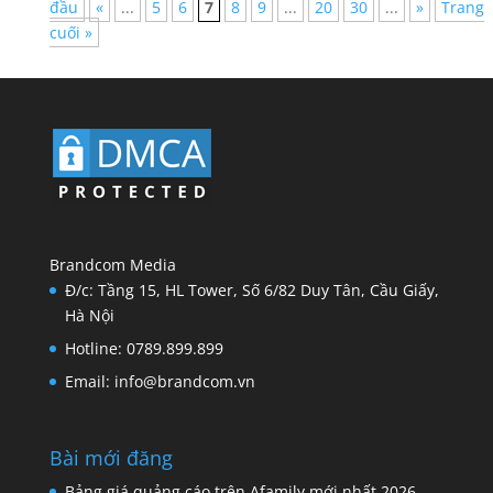
đầu
«
...
5
6
7
8
9
...
20
30
...
»
Trang
cuối »
Brandcom Media
Đ/c: Tầng 15, HL Tower, Số 6/82 Duy Tân, Cầu Giấy,
Hà Nội
Hotline: 0789.899.899
Email: info@brandcom.vn
Bài mới đăng
Bảng giá quảng cáo trên Afamily mới nhất 2026