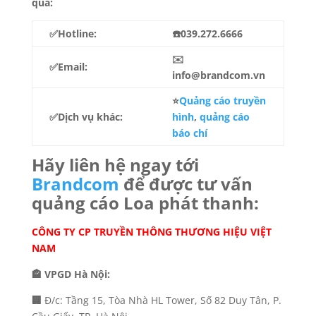
qua:
✅Hotline:
☎️039.272.6666
✉️
✅Email:
info@brandcom.vn
⭐
Quảng cáo truyền
✅Dịch vụ khác:
hình
,
quảng cáo
báo chí
Hãy liên hệ ngay tới
Brandcom
để được tư vấn
quảng cáo Loa phát thanh:
CÔNG TY CP TRUYỀN THÔNG THƯƠNG HIỆU VIỆT
NAM
🏤 VPGD Hà Nội:
🏢
Đ/c: Tầng 15, Tòa Nhà HL Tower, Số 82 Duy Tân, P.