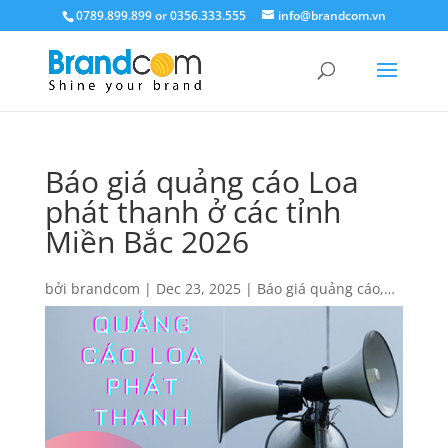
0789.899.899 or 0356.333.555
info@brandcom.vn
Báo giá quảng cáo Loa
phát thanh ở các tỉnh
Miền Bắc 2026
bởi
brandcom
|
Dec 23, 2025
|
Báo giá quảng cáo
,
Báo giá quảng cáo VOV
|
0 Lời bình