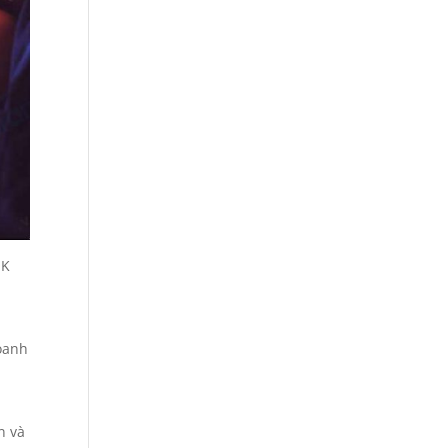
OK
doanh
à
n và