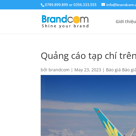
0789.899.899 or 0356.333.555
info@brandcom.
Giới thiệu
Quảng cáo tạp chí tr
bởi
brandcom
|
May 23, 2023
|
Báo giá Báo gi
giấy