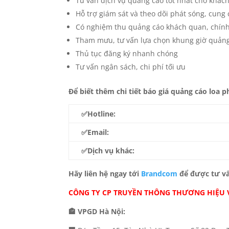
Tư vấn dịch vụ quảng cáo tốt nhất cho khác
Hỗ trợ giám sát và theo dõi phát sóng, cun
Có nghiệm thu quảng cáo khách quan, chính
Tham mưu, tư vấn lựa chọn khung giờ quảng
Thủ tục đăng ký nhanh chóng
Tư vấn ngân sách, chi phí tối ưu
Để biết thêm chi tiết báo giá quảng cáo loa p
✅Hotline:
✅Email:
✅Dịch vụ khác:
Hãy liên hệ ngay tới
Brandcom
để được tư vấ
CÔNG TY CP TRUYỀN THÔNG THƯƠNG HIỆU 
🏤 VPGD Hà Nội: