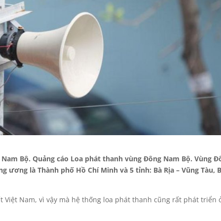
g Nam Bộ. Quảng cáo Loa phát thanh vùng Đông Nam Bộ. Vùng Đ
 ương là Thành phố Hồ Chí Minh và 5 tỉnh: Bà Rịa – Vũng Tàu, 
t Việt Nam, vì vậy mà hệ thống loa phát thanh cũng rất phát triển 