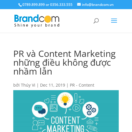
0789.899.899 or 0356.333.555
info@brandcom.vn
PR và Content Marketing
những điều không được
nhầm lẫn
bởi
Thúy Vi
|
Dec 11, 2019
|
PR - Content