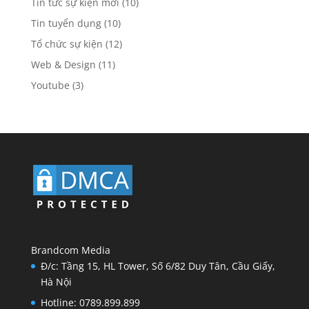
Tin tức sự kiện mới
(10)
Tin tuyển dụng
(10)
Tổ chức sự kiện
(12)
Web & Design
(11)
Youtube
(3)
Brandcom Media
Đ/c: Tầng 15, HL Tower, Số 6/82 Duy Tân, Cầu Giấy,
Hà Nội
Hotline: 0789.899.899