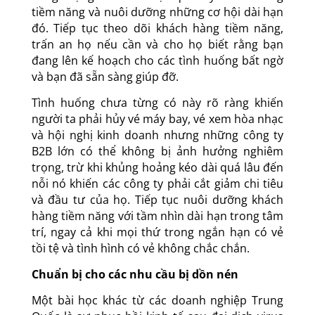
hoạch, bây giờ là dịp tốt để bạn tập trung nhiều
năng lượng hơn vào việc quản lý khách hàng
tiềm năng và nuôi dưỡng những cơ hội dài hạn
đó. Tiếp tục theo dõi khách hàng tiềm năng,
trấn an họ nếu cần và cho họ biết rằng bạn
đang lên kế hoạch cho các tình huống bất ngờ
và bạn đã sẵn sàng giúp đỡ.
Tình huống chưa từng có này rõ ràng khiến
người ta phải hủy vé máy bay, vé xem hòa nhạc
và hội nghị kinh doanh nhưng những công ty
B2B lớn có thể không bị ảnh hưởng nghiêm
trọng, trừ khi khủng hoảng kéo dài quá lâu đến
nỗi nó khiến các công ty phải cắt giảm chi tiêu
và đầu tư của họ. Tiếp tục nuôi dưỡng khách
hàng tiềm năng với tầm nhìn dài hạn trong tâm
trí, ngay cả khi mọi thứ trong ngắn hạn có vẻ
tồi tệ và tình hình có vẻ không chắc chắn.
Chuẩn bị cho các nhu cầu bị dồn nén