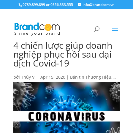
0789.899.899 or 0356.333.555
info@brandcom.vn
4 chiến lược giúp doanh
nghiệp phục hồi sau đại
dịch Covid-19
bởi
Thúy Vi
|
Apr 15, 2020
|
Bản tin Thương Hiệu
,
Branding
,
Kiến thức
,
Tin tức