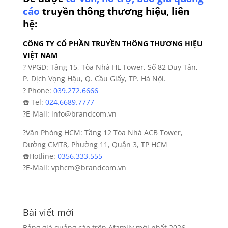
Để được
tư vấn, hỗ trợ, báo giá quảng
cáo
truyền thôn
g thương hiệu, liên
hệ:
CÔNG TY CỔ PHẦN TRUYỀN THÔNG THƯƠNG HIỆU
VIỆT NAM
?
VPGD: Tầng 15, Tòa Nhà HL Tower, Số 82 Duy Tân,
P. Dịch Vọng Hậu, Q. Cầu Giấy, TP. Hà Nội.
?
Phone:
039.272.6666
☎️
Tel:
024.6689.7777
?
E-Mail: info@brandcom.vn
?
Văn Phòng HCM: Tầng 12 Tòa Nhà ACB Tower,
Đường CMT8, Phường 11, Quận 3, TP HCM
☎️
Hotline:
0356.333.555
?
E-Mail: vphcm@brandcom.vn
Bài viết mới