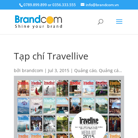
0789.899.899 or 0356.333.555
info@brandcom.vn
Tạp chí Travellive
bởi
brandcom
|
Jul 3, 2015
|
Quảng cáo
,
Quảng cáo
báo giấy