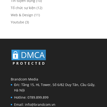
Tin tuyển dụng
(10)
Tổ chức sự kiện
(12)
Web & Design
(11)
Youtube
(3)
Brandcom Media
Đ/c: Tầng 15, HL Tower, Số 6/82 Duy Tân, Cầu Giấy,
Hà Nội
Hotline: 0789.899.899
Email: info@brandcom.vn