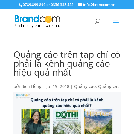
0789.899.899 or 0356.333.555
info@brandcom.vn
Quảng cáo trên tạp chí có
phải là kênh quảng cáo
hiệu quả nhất
bởi
Bích Hồng
|
Jul 19, 2018
|
Quảng cáo
,
Quảng cáo
báo giấy
,
Tin tức