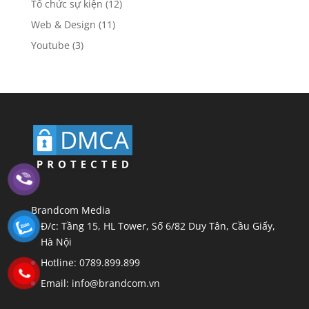
Tổ chức sự kiện
(12)
Web & Design
(11)
Youtube
(3)
Brandcom Media
Đ/c: Tầng 15, HL Tower, Số 6/82 Duy Tân, Cầu Giấy,
Hà Nội
Hotline: 0789.899.899
Email: info@brandcom.vn