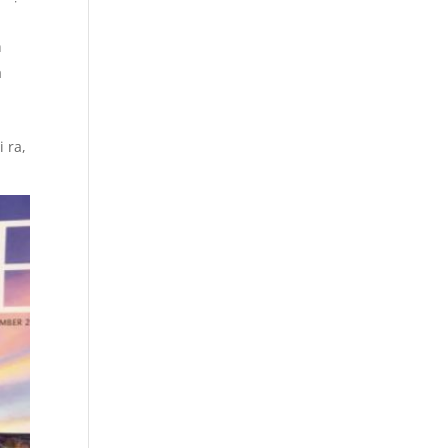
h
a
 ra,