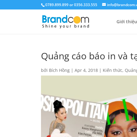
0789.899.899 or 0356.333.555
info@brandcom.
Giới thiệu
Quảng cáo báo in và tạ
bởi
Bích Hồng
|
Apr 4, 2018
|
Kiến thức
,
Quản