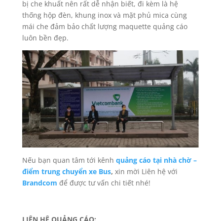
bị che khuất nên rất dễ nhận biết, đi kèm là hệ
thống hộp đèn, khung inox và mặt phủ mica cùng
mái che đảm bảo chất lượng maquette quảng cáo
luôn bền đẹp.
Nếu bạn quan tâm tới kênh
quảng cáo tại nhà chờ –
điểm trung chuyển xe Bus
,
xin mời Liên hệ với
Brandcom
để được tư vấn chi tiết nhé!
LIÊN HỆ QUẢNG CÁO: