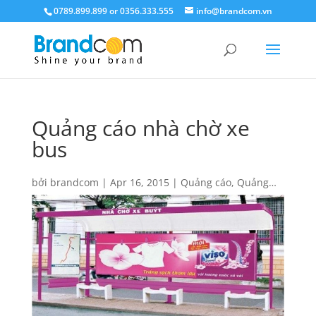
0789.899.899 or 0356.333.555
info@brandcom.vn
Quảng cáo nhà chờ xe
bus
bởi
brandcom
|
Apr 16, 2015
|
Quảng cáo
,
Quảng
cáo trên xe Bus
|
0 Lời bình