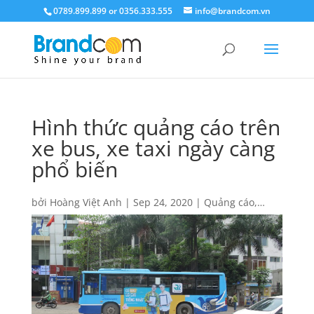
0789.899.899 or 0356.333.555
info@brandcom.vn
Hình thức quảng cáo trên
xe bus, xe taxi ngày càng
phổ biến
bởi
Hoàng Việt Anh
|
Sep 24, 2020
|
Quảng cáo
,
Quảng cáo trên Taxi
,
Quảng cáo trên xe Bus