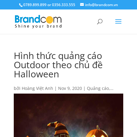
0789.899.899 or 0356.333.555
info@brandcom.vn
Hình thức quảng cáo
Outdoor theo chủ đề
Halloween
bởi
Hoàng Việt Anh
|
Nov 9, 2020
|
Quảng cáo
,
Quảng cáo Outdoor