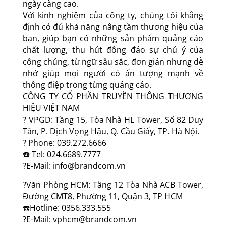
ngày càng cao.
Với kinh nghiệm của công ty, chúng tôi khẳng
định có đủ khả năng nâng tầm thương hiệu của
bạn, giúp bạn có những sản phẩm quảng cáo
chất lượng, thu hút đông đảo sự chú ý của
công chúng, từ ngữ sâu sắc, đơn giản nhưng dễ
nhớ giúp mọi người có ấn tượng mạnh về
thông điệp trong từng quảng cáo.
CÔNG TY CỔ PHẦN TRUYỀN THÔNG THƯƠNG
HIỆU VIỆT NAM
? VPGD: Tầng 15, Tòa Nhà HL Tower, Số 82 Duy
Tân, P. Dịch Vọng Hậu, Q. Cầu Giấy, TP. Hà Nội.
? Phone: 039.272.6666
☎️ Tel: 024.6689.7777
?E-Mail: info@brandcom.vn
?Văn Phòng HCM: Tầng 12 Tòa Nhà ACB Tower,
Đường CMT8, Phường 11, Quận 3, TP HCM
☎️Hotline: 0356.333.555
?E-Mail: vphcm@brandcom.vn