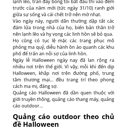
lạnh lẽo, tràn đầy bóng tối bắt đầu thì vào đêm
trước của năm mới (tức ngày 31/10) ranh giới
giữa sự sống và cái chết trở nên mờ nhạt.
Vào ngày này, người dân thường dập tắt các
đám lửa trong nhà của họ, biến bản thân trở
nên lạnh lẽo và hy vọng các linh hồn sẽ bỏ qua.
Họ cũng có tục lệ mặc các trang phục mô
phỏng ma quỷ, diễu hành ồn ào quanh các khu
phố để trấn an nỗi sợ của linh hồn.
Ngày lễ Halloween ngày nay đã lan rộng ra
nhiều nơi trên thế giới. Vì vậy, mỗi khi đến dịp
Halloween, khắp nơi trên đường phố, trung
tâm thương mại… đều trang trí theo phong
cách ma mị, đáng sợ.
Quảng cáo Halloween đã dần quen thuộc với
giới truyền thông, quảng cáo thang máy, quảng
cáo outdoor…
Quảng cáo outdoor theo chủ
đề Halloween