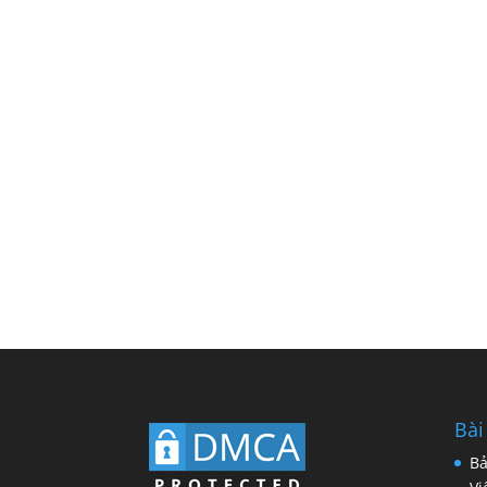
Bài
Bả