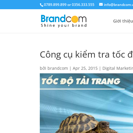
0789.899.899 or 0356.333.555
info@brandcom.
Giới thiệu
Công cụ kiểm tra tốc 
bởi
brandcom
|
Apr 25, 2015
|
Digital Marketi