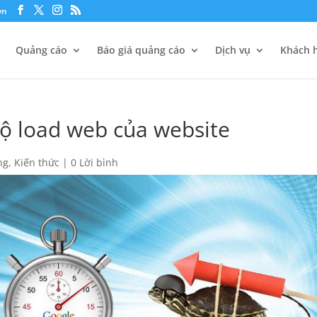
vn
Quảng cáo
Báo giá quảng cáo
Dịch vụ
Khách h
độ load web của website
ng
,
Kiến thức
|
0 Lời bình