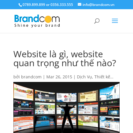
0789.899.899 or 0356.333.555
info@brandcom.vn
Website là gì, website
quan trọng như thế nào?
bởi
brandcom
|
Mar 26, 2015
|
Dịch Vụ
,
Thiết kế
website
|
0 Lời bình