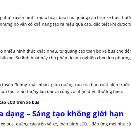
g như truyền hình, radio hoặc báo chí, quảng cáo trên xe bus thườ
 nhưng nó vẫn có khả năng tạo ra hiệu quả cao, đặc biệt khi được t
eo nhiều hình thức khác nhau, từ quảng cáo toàn bộ xe bus cho đế
thân xe. Sự linh hoạt này cho phép doanh nghiệp chọn lựa phương
và tuyến đường khác nhau, giúp quảng cáo của bạn xuất hiện trước
giúp tạo ra ấn tượng lâu dài và củng cố nhận diện thương hiệu.
cáo LCD trên xe bus
a dạng – Sáng tạo không giới hạn
n xe bus, quảng cáo trên vé xe, màn hình LCD… đáp ứng mọi nhu c