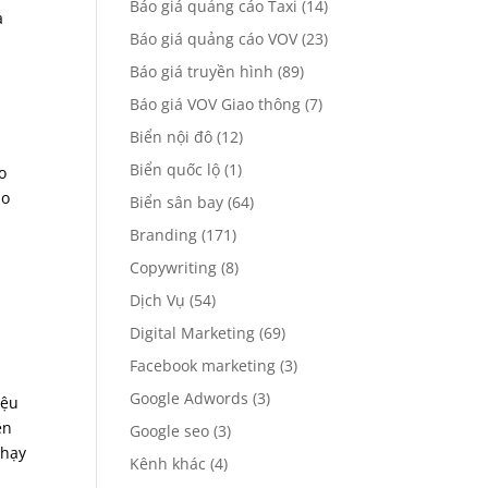
Báo giá quảng cáo Taxi
(14)
à
Báo giá quảng cáo VOV
(23)
Báo giá truyền hình
(89)
Báo giá VOV Giao thông
(7)
Biển nội đô
(12)
Biển quốc lộ
(1)
o
áo
Biển sân bay
(64)
Branding
(171)
Copywriting
(8)
Dịch Vụ
(54)
Digital Marketing
(69)
Facebook marketing
(3)
Google Adwords
(3)
iệu
ên
Google seo
(3)
chạy
Kênh khác
(4)