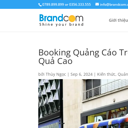
0789.899.899 or 0356.333.555
info@brandcom.
Giới thiệu
Booking Quảng Cáo Trê
Quả Cao
bởi
Thùy Ngọc
|
Sep 6, 2024
|
Kiến thức
,
Quản