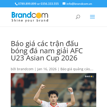
0789.899.899 or 0356.333.555
info@brandcom.vn
Báo giá các trận đấu
bóng đá nam giải AFC
U23 Asian Cup 2026
bởi
brandcom
|
Jan 16, 2026
|
Báo giá quảng cáo
,
Báo giá truyền hình
|
0 Lời bình