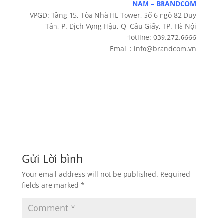
Quý khách có nhu cầu booking quảng cáo vui lòng
liên hệ ngay với chúng tôi để được tư vấn và nhận
mức chiết khấu cao nhất!
Liên hệ tư vấn
CTY CỔ PHẦN TRUYỀN THÔNG THƯƠNG HIỆU VIỆT
NAM – BRANDCOM
VPGD: Tầng 15, Tòa Nhà HL Tower, Số 6 ngõ 82 Duy
Tân, P. Dịch Vọng Hậu, Q. Cầu Giấy, TP. Hà Nội
Hotline: 039.272.6666
Email : info@brandcom.vn