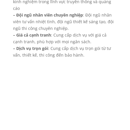
3. Dịch vụ Booking quảng cáo chuyên nghiệp
tại Brandcom Media
Công ty CP Truyền thông và Thương hiệu Việt
Nam
– Đơn vị cung cấp dịch vụ quảng cáo uy tín
– Kinh nghiệm lâu năm
:
Brandcom
có nhiều năm
kinh nghiệm trong lĩnh vực truyền thông và quảng
cáo
– Đội ngũ nhân viên chuyên nghiệp
: Đội ngũ nhân
viên tư vấn nhiệt tình, đội ngũ thiết kế sáng tạo, đội
ngũ thi công chuyên nghiệp.
– Giá cả cạnh tranh
: Cung cấp dịch vụ với giá cả
cạnh tranh, phù hợp với mọi ngân sách.
– Dịch vụ trọn gói
: Cung cấp dịch vụ trọn gói từ tư
vấn, thiết kế, thi công đến bảo hành.