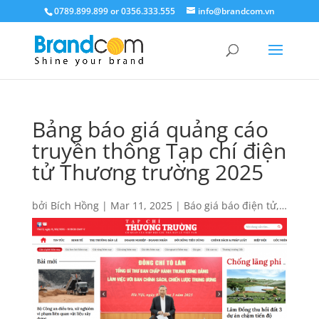
0789.899.899 or 0356.333.555
info@brandcom.vn
Bảng báo giá quảng cáo
truyền thông Tạp chí điện
tử Thương trường 2025
bởi
Bích Hồng
|
Mar 11, 2025
|
Báo giá báo điện tử
,
Báo giá quảng cáo
|
0 Lời bình