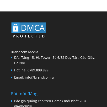
Tin tức sự kiện mới
(10)
Tin tuyển dụng
(10)
Tổ chức sự kiện
(12)
Web & Design
(11)
Youtube
(3)
Brandcom Media
Đ/c: Tầng 15, HL Tower, Số 6/82 Duy Tân, Cầu Giấy,
Hà Nội
Hotline: 0789.899.899