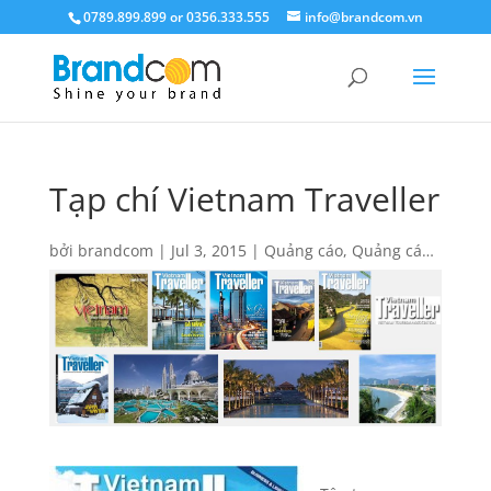
0789.899.899 or 0356.333.555
info@brandcom.vn
Tạp chí Vietnam Traveller
bởi
brandcom
|
Jul 3, 2015
|
Quảng cáo
,
Quảng cáo
báo giấy