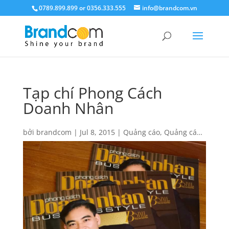
0789.899.899 or 0356.333.555
info@brandcom.vn
Tạp chí Phong Cách
Doanh Nhân
bởi
brandcom
|
Jul 8, 2015
|
Quảng cáo
,
Quảng cáo
báo giấy