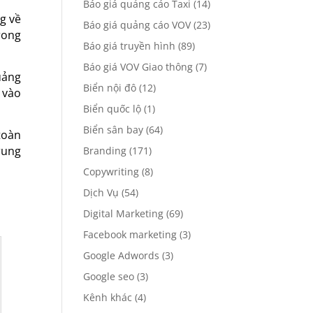
Báo giá quảng cáo Taxi
(14)
g về
Báo giá quảng cáo VOV
(23)
rong
Báo giá truyền hình
(89)
Báo giá VOV Giao thông
(7)
uảng
Biển nội đô
(12)
 vào
Biển quốc lộ
(1)
Biển sân bay
(64)
toàn
rung
Branding
(171)
Copywriting
(8)
Dịch Vụ
(54)
Digital Marketing
(69)
Facebook marketing
(3)
Google Adwords
(3)
Google seo
(3)
Kênh khác
(4)