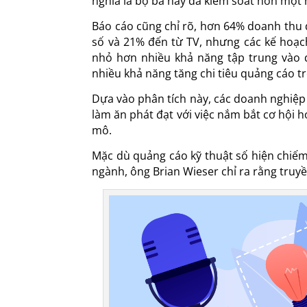
nghĩa là bộ ba này đã kiểm soát hơn một
Báo cáo cũng chỉ rõ, hơn 64% doanh thu 
số và 21% đến từ TV, nhưng các kế hoạc
nhỏ hơn nhiều khả năng tập trung vào q
nhiều khả năng tăng chi tiêu quảng cáo tr
Dựa vào phân tích này, các doanh nghiệ
làm ăn phát đạt với việc nắm bắt cơ hội h
mô.
Mặc dù quảng cáo kỹ thuật số hiện chiế
ngành, ông Brian Wieser chỉ ra rằng truyề