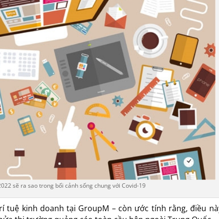
022 sẽ ra sao trong bối cảnh sống chung với Covid-19
rí tuệ kinh doanh tại GroupM – còn ước tính rằng, điều nà