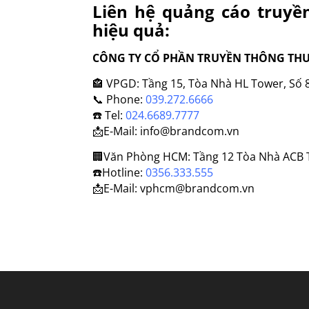
Liên hệ quảng cáo truyề
hiệu quả:
CÔNG TY CỔ PHẦN TRUYỀN THÔNG THƯ
🏤
VPGD: Tầng 15, Tòa Nhà HL Tower, Số 82
📞
Phone:
039.272.6666
☎️
Tel:
024.6689.7777
📩
E-Mail: info@brandcom.vn
🏢
Văn Phòng HCM: Tầng 12 Tòa Nhà ACB 
☎️
Hotline:
0356.333.555
📩
E-Mail: vphcm@brandcom.vn