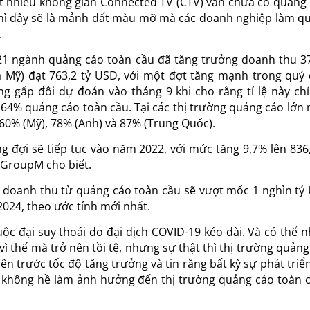
ất nhiều không gian Connected TV (CTV) vẫn chưa có quảng 
 thì đây sẽ là mảnh đất màu mỡ mà các doanh nghiệp làm q
.
21 ngành quảng cáo toàn cầu đã tăng trưởng doanh thu 3
 Mỹ) đạt 763,2 tỷ USD, với một đợt tăng mạnh trong quý 
 gấp đôi dự đoán vào tháng 9 khi cho rằng tỉ lệ này chỉ
o 64% quảng cáo toàn cầu. Tại các thị trường quảng cáo lớn 
t 60% (Mỹ), 78% (Anh) và 87% (Trung Quốc).
đợi sẽ tiếp tục vào năm 2022, với mức tăng 9,7% lên 836,
 GroupM cho biết.
 doanh thu từ quảng cáo toàn cầu sẽ vượt mốc 1 nghìn tỷ
024, theo ước tính mới nhất.
cuộc đại suy thoái do đại dịch COVID-19 kéo dài. Và có thể n
ì thế mà trở nên tồi tệ, nhưng sự thật thì thị trường quảng
ên trước tốc độ tăng trưởng và tin rằng bất kỳ sự phát triển
 không hề làm ảnh hưởng đến thị trường quảng cáo toàn c