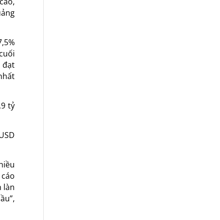
cáo,
uảng
7,5%
cuối
 đạt
nhất
9 tỷ
 USD
hiều
 cáo
 làn
ầu”,