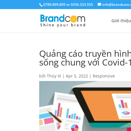
0789.899.899 or 0356.333.555
info@brandcom.
Giới thiệu
Quảng cáo truyền hình
sống chung với Covid-
bởi
Thúy Vi
|
Apr 5, 2022
|
Responsive