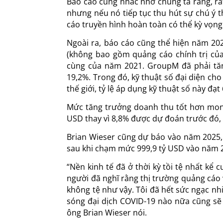
Báo cáo cũng nhắc nhở chúng ta rằng, r
nhưng nếu nó tiếp tục thu hút sự chú ý
cáo truyền hình hoàn toàn có thể kỳ vọng
Ngoài ra, báo cáo cũng thể hiện năm 20
(không bao gồm quảng cáo chính trị của
cùng của năm 2021. GroupM đã phải tăng
19,2%. Trong đó, kỹ thuật số đại diện ch
thế giới, tỷ lệ áp dụng kỹ thuật số này đạ
Mức tăng trưởng doanh thu tốt hơn mong 
USD thay vì 8,8% được dự đoán trước đó,
Brian Wieser cũng dự báo vào năm 2025,
sau khi chạm mức 999,9 tỷ USD vào năm 2
“Nền kinh tế đã ở thời kỳ tồi tệ nhất kể 
người đã nghĩ rằng thị trường quảng cáo v
không tệ như vậy. Tôi đã hết sức ngạc nhi
sóng đại dịch COVID-19 nào nữa cũng sẽ
ông Brian Wieser nói.