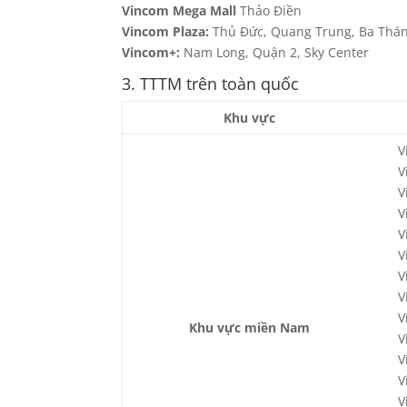
Vincom Mega Mall
Thảo Điền
Vincom Plaza:
Thủ Đức, Quang Trung, Ba Tháng 
Vincom+:
Nam Long, Quận 2, Sky Center
3. TTTM trên toàn quốc
Khu vực
V
V
V
V
V
V
V
V
V
Khu vực miền Nam
V
V
V
V