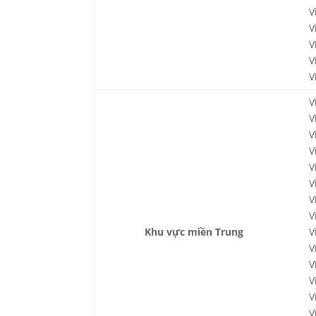
V
V
V
V
V
V
V
V
V
V
V
V
V
Khu vực miền Trung
V
V
V
V
V
V