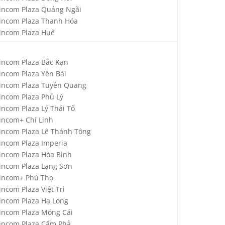
incom Plaza Quảng Ngãi
incom Plaza Thanh Hóa
incom Plaza Huế
incom Plaza Bắc Kạn
incom Plaza Yên Bái
incom Plaza Tuyên Quang
incom Plaza Phủ Lý
incom Plaza Lý Thái Tổ
incom+ Chí Linh
incom Plaza Lê Thánh Tông
incom Plaza Imperia
incom Plaza Hòa Bình
incom Plaza Lạng Sơn
incom+ Phú Thọ
incom Plaza Việt Trì
incom Plaza Hạ Long
incom Plaza Móng Cái
incom Plaza Cẩm Phả