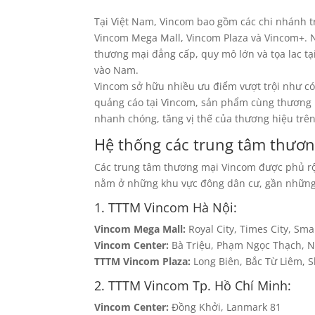
Tại Việt Nam, Vincom bao gồm các chi nhánh t
Vincom Mega Mall, Vincom Plaza và Vincom+. 
thương mại đẳng cấp, quy mô lớn và tọa lac tại
vào Nam.
Vincom sở hữu nhiều ưu điểm vượt trội như có
quảng cáo tại Vincom, sản phẩm cùng thương h
nhanh chóng, tăng vị thế của thương hiệu trên
Hệ thống các trung tâm thươ
Các trung tâm thương mại Vincom được phủ rộn
nằm ở những khu vực đông dân cư, gần những t
1. TTTM Vincom Hà Nội:
Vincom Mega Mall:
Royal City, Times City, Sma
Vincom Center:
Bà Triệu, Phạm Ngọc Thạch, N
TTTM Vincom Plaza:
Long Biên, Bắc Từ Liêm, S
2. TTTM Vincom Tp. Hồ Chí Minh:
Vincom Center:
Đồng Khởi, Lanmark 81