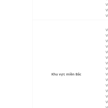
V
V
V
V
V
V
V
V
V
V
V
Khu vực miền Bắc
V
V
V
V
V
V
V