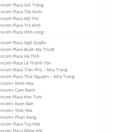
incom Plaza Sóc Trăng
incom Plaza Tây Ninh
incom Plaza Mỹ Tho
incom Plaza Trà Vinh
incom Plaza Vĩnh Long
incom Plaza Ngô Quyền
incom Plaza Buôn Ma Thuột
incom Plaza Hà Tĩnh
incom Plaza Lê Thánh Tôn
incom Plaza Trần Phú – Nha Trang
incom Plaza Thái Nguyên – Nha Trang
incom+ Ninh Hòa
incom+ Cam Ranh
incom Plaza Kon Tum
incom+ Nam Đàn
incom+ Thái Hòa
incom+ Phan Rang
incom Plaza Tuy Hòa
incom Plaza Đồng Hới