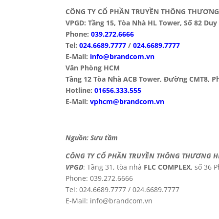
CÔNG TY CỔ PHẦN TRUYỀN THÔNG THƯƠNG 
VPGD: Tầng 15, Tòa Nhà HL Tower, Số 82 Duy T
Phone:
039.272.6666
Tel:
024.6689.7777
/
024.6689.7777
E-Mail:
info@brandcom.vn
Văn Phòng HCM
Tầng 12 Tòa Nhà ACB Tower, Đường CMT8, P
Hotline:
01656.333.555
E-Mail:
vphcm@brandcom.vn
Nguồn: Sưu tầm
CÔNG TY CỔ PHẦN TRUYỀN THÔNG THƯƠNG HI
VPGD
: Tầng 31, tòa nhà
FLC COMPLEX
, số 36 
Phone: 039.272.6666
Tel: 024.6689.7777 / 024.6689.7777
E-Mail: info@brandcom.vn