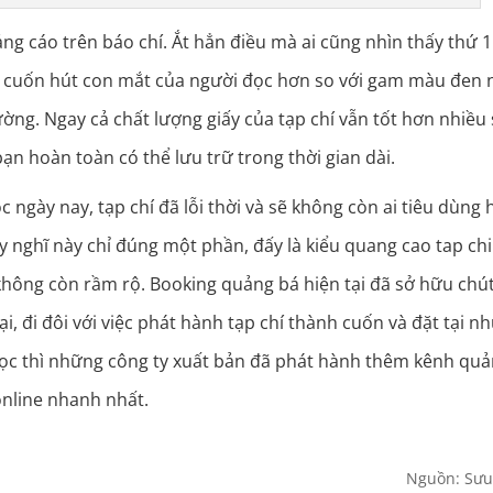
ảng cáo trên báo chí. Ắt hẳn điều mà ai cũng nhìn thấy thứ 1
à cuốn hút con mắt của người đọc hơn so với gam màu đen 
ường. Ngay cả chất lượng giấy của tạp chí vẫn tốt hơn nhiều
bạn hoàn toàn có thể lưu trữ trong thời gian dài.
 ngày nay, tạp chí đã lỗi thời và sẽ không còn ai tiêu dùng 
 nghĩ này chỉ đúng một phần, đấy là kiểu quang cao tap chi
không còn rầm rộ. Booking quảng bá hiện tại đã sở hữu chú
ại, đi đôi với việc phát hành tạp chí thành cuốn và đặt tại n
ọc thì những công ty xuất bản đã phát hành thêm kênh qu
nline nhanh nhất.
Nguồn: Sưu