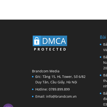
Bài
Bả
Vi
Bả
Na
20
Brandcom Media
Bá
Đ/c: Tầng 15, HL Tower, Số 6/82
th
Duy Tân, Cầu Giấy, Hà Nội
nh
Hotline: 0789.899.899
Bả
Email: info@brandcom.vn
đi
03