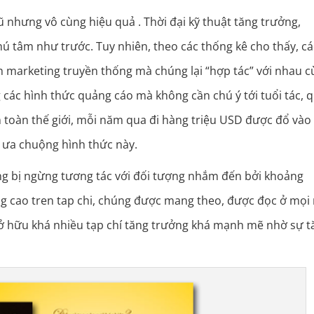
 nhưng vô cùng hiệu quả . Thời đại kỹ thuật tăng trưởng,
ú tâm như trước. Tuy nhiên, theo các thống kê cho thấy, cá
nh marketing truyền thống mà chúng lại “hợp tác” với nhau 
g các hình thức quảng cáo mà không cần chú ý tới tuổi tác, 
rên toàn thế giới, mỗi năm qua đi hàng triệu USD được đổ vào
n ưa chuộng hình thức này.
ăng bị ngừng tương tác với đối tượng nhắm đến bởi khoảng
uang cao tren tap chi, chúng được mang theo, được đọc ở mọi 
 sở hữu khá nhiều tạp chí tăng trưởng khá mạnh mẽ nhờ sự 