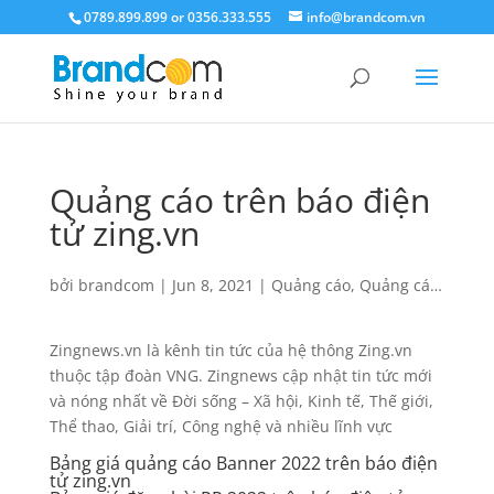
0789.899.899 or 0356.333.555
info@brandcom.vn
Quảng cáo trên báo điện
tử zing.vn
bởi
brandcom
|
Jun 8, 2021
|
Quảng cáo
,
Quảng cáo
báo điện tử
Zingnews.vn là kênh tin tức của hệ thông Zing.vn
thuộc tập đoàn VNG. Zingnews cập nhật tin tức mới
và nóng nhất về Đời sống – Xã hội, Kinh tế, Thế giới,
Thể thao, Giải trí, Công nghệ và nhiều lĩnh vực
Bảng giá quảng cáo Banner 2022 trên báo điện
tử zing.vn