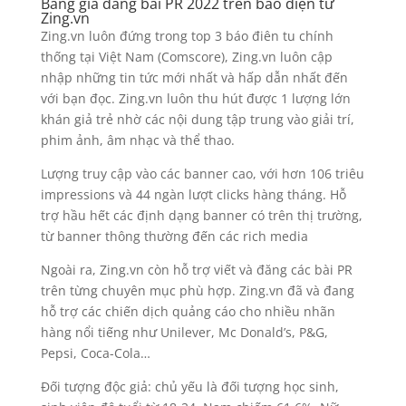
Bảng giá đăng bài PR 2022 trên báo điện tử
Zing.vn
Zing.vn luôn đứng trong top 3 báo điên tu chính
thống tại Việt Nam (Comscore), Zing.vn luôn cập
nhập những tin tức mới nhất và hấp dẫn nhất đến
với bạn đọc. Zing.vn luôn thu hút được 1 lượng lớn
khán giả trẻ nhờ các nội dung tập trung vào giải trí,
phim ảnh, âm nhạc và thể thao.
Lượng truy cập vào các banner cao, với hơn 106 triêu
impressions và 44 ngàn lượt clicks hàng tháng. Hỗ
trợ hầu hết các định dạng banner có trên thị trường,
từ banner thông thường đến các rich media
Ngoài ra, Zing.vn còn hỗ trợ viết và đăng các bài PR
trên từng chuyên mục phù hợp. Zing.vn đã và đang
hỗ trợ các chiến dịch quảng cáo cho nhiều nhãn
hàng nổi tiếng như Unilever, Mc Donald’s, P&G,
Pepsi, Coca-Cola…
Đối tượng độc giả: chủ yếu là đối tượng học sinh,