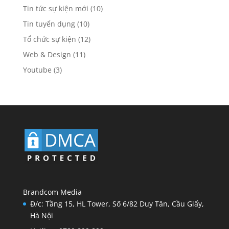
Tin tức sự kiện mới
(10)
Tin tuyển dụng
(10)
Tổ chức sự kiện
(12)
Web & Design
(11)
Youtube
(3)
Brandcom Media
Đ/c: Tầng 15, HL Tower, Số 6/82 Duy Tân, Cầu Giấy,
Hà Nội