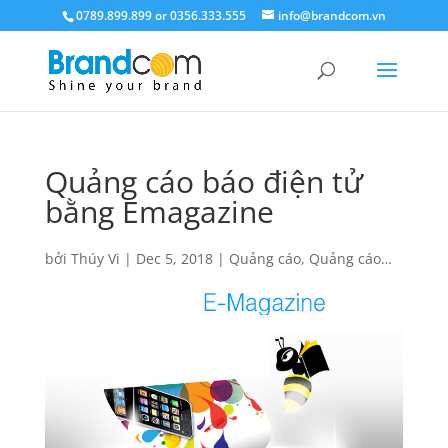
0789.899.899 or 0356.333.555
info@brandcom.vn
Quảng cáo báo điện tử
bằng Emagazine
bởi
Thúy Vi
|
Dec 5, 2018
|
Quảng cáo
,
Quảng cáo
báo điện tử