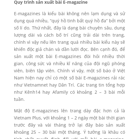
Quy trình sản xuất bài E-magazine
E-magazines là kiểu bài không nên lạm dụng và sử
dụng quá nhiều, “quý hồ tinh bất quý hồ đa” bởi một
số lí do. Thứ nhất, đây là dạng bài chuyên sâu, dung
lượng dài và cách bố trí cũng trải dài trên trang,
chính vì vậy nếu lên trang quá nhiều bài kiểu này sẽ
khiến độc giả chán và dần lười đọc. Bên cạnh đó, để
sản xuất một bài E-magazines đòi hỏi nhiều thời
gian, công sức và nhiều kĩ năng của đội ngũ phóng
viên, biên tập viên. Chính vì vậy, một số báo ở Việt
Nam hiện nay chỉ có một số bài E-magazines rải rác
như Vietnamnet hay Dân Trí. Các trang tin tổng hợp
như Kênh14 hay Afamily có khoảng 2 – 3 bài mỗi
tuần.
Mật độ E-magazines lên trang dày đặc hơn cả là
Vietnam Plus, với khoảng 1 – 2 ngày một bài thời gian
trước đây và vài tháng trở lại đây báo sản xuất
khoảng 25 – 30 bài một tháng. Ý tưởng là khâu có