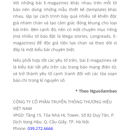
Với những bài E-magazines khác nhau trên mỗi tờ
báo nên dùng những mẫu thiết kế (template) khác
nhau, lặp lại cách trình bày quá nhiều sẽ khiến độc
giả nhàm chán và tạo cảm giác đóng khung cho loại
bài trên. Bên cạnh đó, nên có một chuyên mục riêng
(mà nhiều tờ báo đặt là Mega stories, Longreads, E-
magazines) để độc giả tiện lựa chọn và theo dõi vì
đây là một kiểu bài chuyên biệt.
Nếu phối hợp tốt các yếu tố trên, bài E-magazines sẽ
là kiểu bài tất yếu trên các trang báo mạng điện tử,
và trở thành yếu tố cạnh tranh đối với các tòa soạn
báo chí trong kỉ nguyên số.
* Theo Nguoilambao
CÔNG TY CỔ PHẦN TRUYỀN THÔNG THƯƠNG HIỆU
VIỆT NAM
VPGD: Tầng 15, Tòa Nhà HL Tower, Số 82 Duy Tân, P.
Dịch Vọng Hậu, Q. Cầu Giấy, TP. Hà Nội.
Phone:
039.272.6666