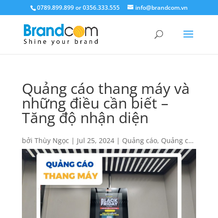
0789.899.899 or 0356.333.555
info@brandcom.vn
Quảng cáo thang máy và
những điều cần biết –
Tăng độ nhận diện
bởi
Thùy Ngọc
|
Jul 25, 2024
|
Quảng cáo
,
Quảng cáo
thang máy