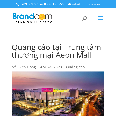
0789.899.899 or 0356.333.555
info@brandcom.vn
Quảng cáo tại Trung tâm
thương mại Aeon Mall
bởi
Bích Hồng
|
Apr 24, 2023
|
Quảng cáo