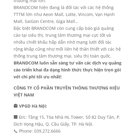
thương mại lớn.
BRANDCOM hiện đang là đối tác với các hệ thống
TTTM lớn như Aeon Mall, Lotte, Vincom, Vạn Hạnh
Mall, SaiGon Centre, Giga Mall…
Đặc biệt BRANDCOM còn cung cấp báo giá quảng
cáo tại siêu thị, trung tâm thương mại cực tốt và
nhiều chiết khấu hấp dẫn nhờ mạng lưới đối tác
rộng khắp cũng như mối liên hệ thân thiết với các hệ
thống trung tâm thương mại, siêu thị toàn quốc.
BRANDCOM luôn sẵn sàng tư vấn các dịch vụ quảng
cáo triển khai đa dạng hình thức thực hiện trọn gói
với chi phí tối ưu nhất!
CÔNG TY CỔ PHẦN TRUYỀN THÔNG THƯƠNG HIỆU
VIỆT NAM
🏤 VPGD Hà Nội:
🏢
Đ/c: Tầng 15, Tòa Nhà HL Tower, Số 82 Duy Tân, P.
Dịch Vọng Hậu, Q. Cầu Giấy, TP. Hà Nội.
📞 Phone: 039.272.6666