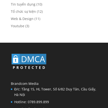
Tin tuyển dụng
(10)
Tổ chức sự kiện
(12)
Web & Design
(11)
Youtube
(3)
Brandcom Media
Đ/c: Tầng 15, HL Tower, Số 6/82 Duy Tân, Cầu Giấy,
Hà Nội
Hotline: 0789.899.899