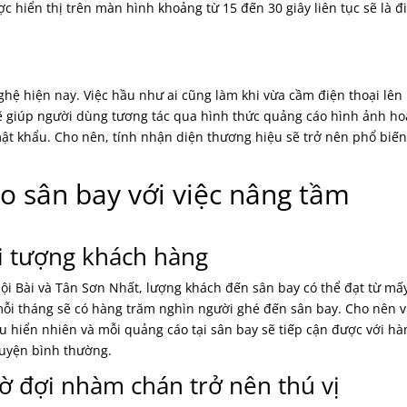
 hiển thị trên màn hình khoảng từ 15 đến 30 giây liên tục sẽ là 
ghệ hiện nay. Việc hầu như ai cũng làm khi vừa cầm điện thoại lên 
i sẽ giúp người dùng tương tác qua hình thức quảng cáo hình ảnh ho
mật khẩu. Cho nên, tính nhận diện thương hiệu sẽ trở nên phổ biế
áo sân bay với việc nâng tầm
ối tượng khách hàng
Nội Bài và Tân Sơn Nhất, lượng khách đến sân bay có thể đạt từ mấ
mỗi tháng sẽ có hàng trăm nghìn người ghé đến sân bay. Cho nên v
ều hiển nhiên và mỗi quảng cáo tại sân bay sẽ tiếp cận được với hà
huyện bình thường.
hờ đợi nhàm chán trở nên thú vị