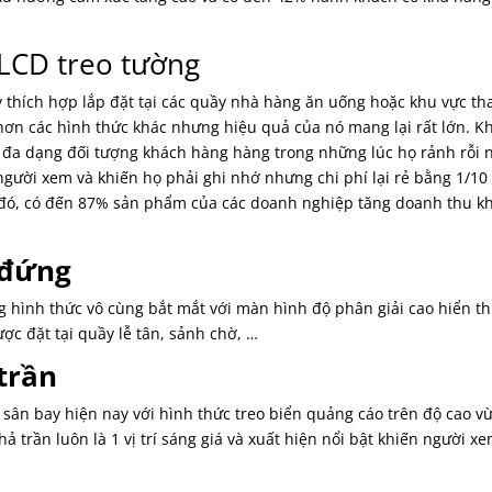
LCD treo tường
 thích hợp lắp đặt tại các quầy nhà hàng ăn uống hoặc khu vực th
 hơn các hình thức khác nhưng hiệu quả của nó mang lại rất lớn. Kh
i đa dạng đối tượng khách hàng hàng trong những lúc họ rảnh rỗi 
gười xem và khiến họ phải ghi nhớ nhưng chi phí lại rẻ bằng 1/10
o đó, có đến 87% sản phẩm của các doanh nghiệp tăng doanh thu kh
 đứng
 hình thức vô cùng bắt mắt với màn hình độ phân giải cao hiển th
ợc đặt tại quầy lễ tân, sảnh chờ, …
 trần
i sân bay hiện nay với hình thức treo biển quảng cáo trên độ cao v
 thả trần luôn là 1 vị trí sáng giá và xuất hiện nổi bật khiến người x