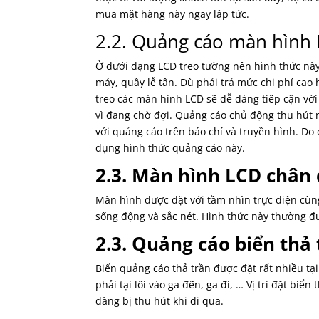
mua mặt hàng này ngay lập tức.
2.2. Quảng cáo màn hình 
Ở dưới dạng LCD treo tường nên hình thức này
máy, quầy lễ tân. Dù phải trả mức chi phí cao
treo các màn hình LCD sẽ dễ dàng tiếp cận vớ
vì đang chờ đợi. Quảng cáo chủ động thu hút n
với quảng cáo trên báo chí và truyền hình. D
dụng hình thức quảng cáo này.
2.3. Màn hình LCD chân
Màn hình được đặt với tầm nhìn trực diện cùng
sống động và sắc nét. Hình thức này thường đư
2.3. Quảng cáo biển thả
Biển quảng cáo thả trần được đặt rất nhiều tạ
phải tại lối vào ga đến, ga đi, … Vị trí đặt biển
dàng bị thu hút khi đi qua.