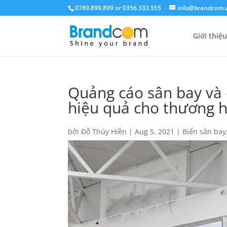
0789.899.899 or 0356.333.555
info@brandcom.
Giới thiệu
Quảng cáo sân bay và 
hiệu quả cho thương h
bởi
Đỗ Thúy Hiền
|
Aug 5, 2021
|
Biển sân bay