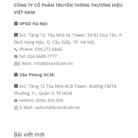
CÔNG TY CỔ PHẦN TRUYỀN THÔNG THƯƠNG HIỆU
VIỆT NAM
🏤 VPGD Hà Nội:
🏢
Đ/c: Tầng 15, Tòa Nhà HL Tower, Số 82 Duy Tân, P.
Dịch Vọng Hậu, Q. Cầu Giấy, TP. Hà Nội.
📞 Phone: 039.272.6666
☎️ Tel: 024.6689.7777
📩E-Mail: info@brandcom.vn
🏤 Văn Phòng HCM:
🏢
Đ/c: Tầng 12 Tòa Nhà ACB Tower, Đường CMT8,
Phường 11, Quận 3, TP HCM
☎️ Hotline: 0356.333.555
📩 E-Mail: vphcm@brandcom.vn
Bài viết mới