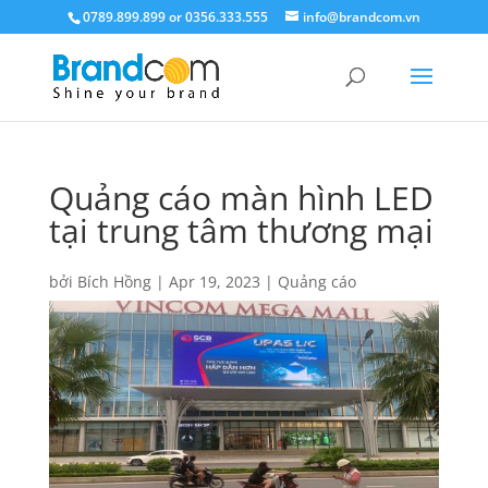
0789.899.899 or 0356.333.555
info@brandcom.vn
Quảng cáo màn hình LED
tại trung tâm thương mại
bởi
Bích Hồng
|
Apr 19, 2023
|
Quảng cáo