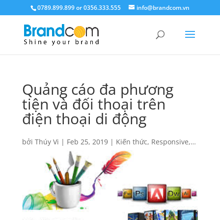
0789.899.899 or 0356.333.555
info@brandcom.vn
Quảng cáo đa phương
tiện và đối thoại trên
điện thoại di động
bởi
Thúy Vi
|
Feb 25, 2019
|
Kiến thức
,
Responsive
,
Tin tức