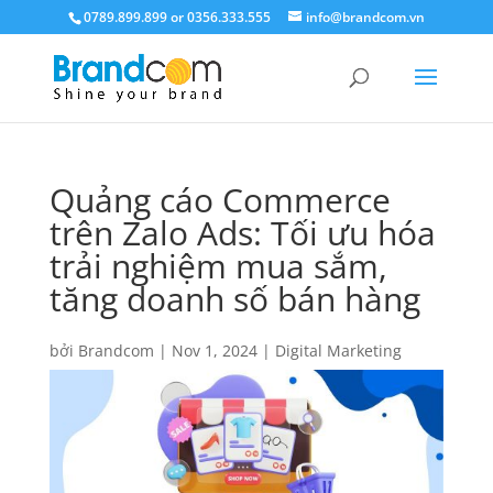
0789.899.899 or 0356.333.555
info@brandcom.vn
Quảng cáo Commerce
trên Zalo Ads: Tối ưu hóa
trải nghiệm mua sắm,
tăng doanh số bán hàng
bởi
Brandcom
|
Nov 1, 2024
|
Digital Marketing