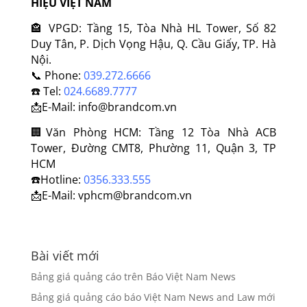
HIỆU VIỆT NAM
🏤
VPGD: Tầng 15, Tòa Nhà HL Tower, Số 82
Duy Tân, P. Dịch Vọng Hậu, Q. Cầu Giấy, TP. Hà
Nội.
📞
Phone:
039.272.6666
☎️
Tel:
024.6689.7777
📩
E-Mail: info@brandcom.vn
🏢
Văn Phòng HCM: Tầng 12 Tòa Nhà ACB
Tower, Đường CMT8, Phường 11, Quận 3, TP
HCM
☎️
Hotline:
0356.333.555
📩
E-Mail: vphcm@brandcom.vn
Bài viết mới
Bảng giá quảng cáo trên Báo Việt Nam News
Bảng giá quảng cáo báo Việt Nam News and Law mới