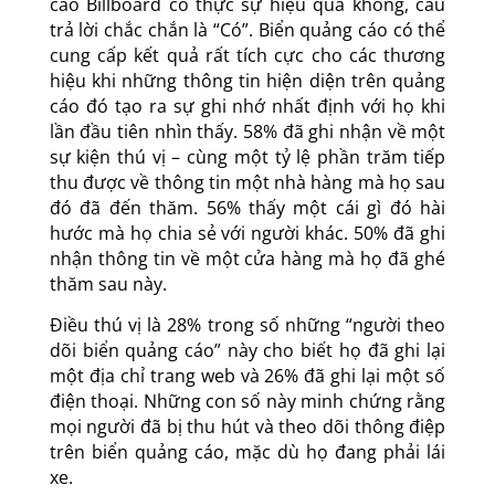
cáo Billboard có thực sự hiệu quả không, câu
trả lời chắc chắn là “Có”. Biển quảng cáo có thể
cung cấp kết quả rất tích cực cho các thương
hiệu khi những thông tin hiện diện trên quảng
cáo đó tạo ra sự ghi nhớ nhất định với họ khi
lần đầu tiên nhìn thấy. 58% đã ghi nhận về một
sự kiện thú vị – cùng một tỷ lệ phần trăm tiếp
thu được về thông tin một nhà hàng mà họ sau
đó đã đến thăm. 56% thấy một cái gì đó hài
hước mà họ chia sẻ với người khác. 50% đã ghi
nhận thông tin về một cửa hàng mà họ đã ghé
thăm sau này.
Điều thú vị là 28% trong số những “người theo
dõi biển quảng cáo” này cho biết họ đã ghi lại
một địa chỉ trang web và 26% đã ghi lại một số
điện thoại. Những con số này minh chứng rằng
mọi người đã bị thu hút và theo dõi thông điệp
trên biển quảng cáo, mặc dù họ đang phải lái
xe.