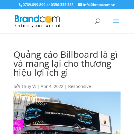
0789.899.899 or 0356.333.555
info@brandcom.vn
Quảng cáo Billboard là gì
và mang lại cho thương
hiệu lợi ích gì
bởi
Thúy Vi
|
Apr 4, 2022
|
Responsive