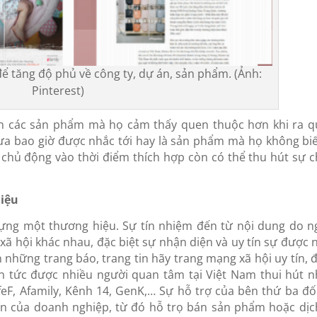
 tăng độ phủ về công ty, dự án, sản phẩm. (Ảnh:
Pinterest)
n các sản phẩm mà họ cảm thấy quen thuộc hơn khi ra q
a bao giờ được nhắc tới hay là sản phẩm mà họ không biế
chủ động vào thời điểm thích hợp còn có thể thu hút sự c
hiệu
 dựng một thương hiệu. Sự tín nhiệm đến từ nội dung do n
xã hội khác nhau, đặc biệt sự nhận diện và uy tín sự được 
n những trang báo, trang tin hãy trang mạng xã hội uy tín, 
in tức được nhiều người quan tâm tại Việt Nam thui hút n
eF, Afamily, Kênh 14, GenK,… Sự hỗ trợ của bên thứ ba đối
ín của doanh nghiệp, từ đó hỗ trọ bán sản phẩm hoặc dịc