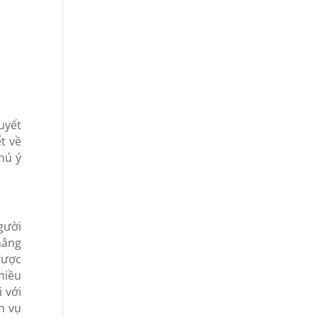
uyết
t về
hú ý
gười
nâng
được
hiều
 với
h vụ