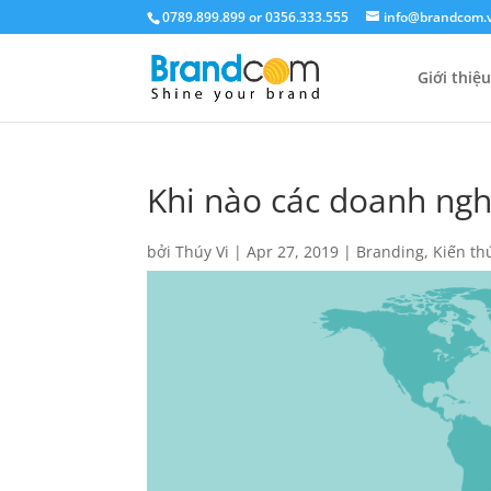
0789.899.899 or 0356.333.555
info@brandcom.
Giới thiệu
Khi nào các doanh ngh
bởi
Thúy Vi
|
Apr 27, 2019
|
Branding
,
Kiến th