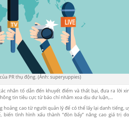
 của PR thụ động. (Ảnh: superyuppies)
c nhân tố dẫn đến khuyết điểm và thất bại, đưa ra lời xin 
hông tin tiêu cực từ báo chí nhằm xoa dịu dư luận,…
 hoảng cao từ người quản lý để có thể lấy lại danh tiếng, uy
ế, biến tình hình xấu thành “đòn bẩy” nâng cao giá trị d