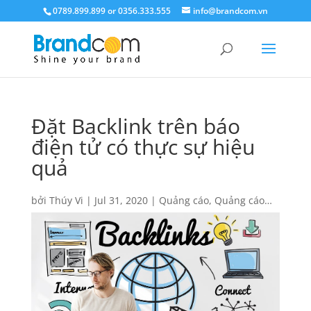
0789.899.899 or 0356.333.555
info@brandcom.vn
Đặt Backlink trên báo
điện tử có thực sự hiệu
quả
bởi
Thúy Vi
|
Jul 31, 2020
|
Quảng cáo
,
Quảng cáo
báo điện tử
,
Responsive