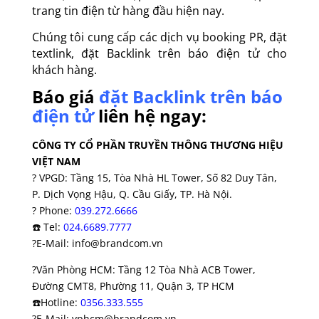
trang tin điện từ hàng đầu hiện nay.
Chúng tôi cung cấp các dịch vụ booking PR, đặt
textlink, đặt Backlink trên báo điện tử cho
khách hàng.
Báo giá
đặt Backlink trên báo
điện tử
liên hệ
ngay:
CÔNG TY CỔ PHẦN TRUYỀN THÔNG THƯƠNG HIỆU
VIỆT NAM
?
VPGD: Tầng 15, Tòa Nhà HL Tower, Số 82 Duy Tân,
P. Dịch Vọng Hậu, Q. Cầu Giấy, TP. Hà Nội.
?
Phone:
039.272.6666
☎️
Tel:
024.6689.7777
?
E-Mail: info@brandcom.vn
?
Văn Phòng HCM: Tầng 12 Tòa Nhà ACB Tower,
Đường CMT8, Phường 11, Quận 3, TP HCM
☎️
Hotline:
0356.333.555
?
E-Mail: vphcm@brandcom.vn