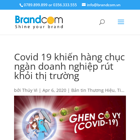
0789.899.899 or 0356.333.555
info@brandcom.vn
Covid 19 khiến hàng chục
ngàn doanh nghiệp rút
khỏi thị trường
bởi
Thúy Vi
|
Apr 6, 2020
|
Bản tin Thương Hiệu
,
Tin
tức