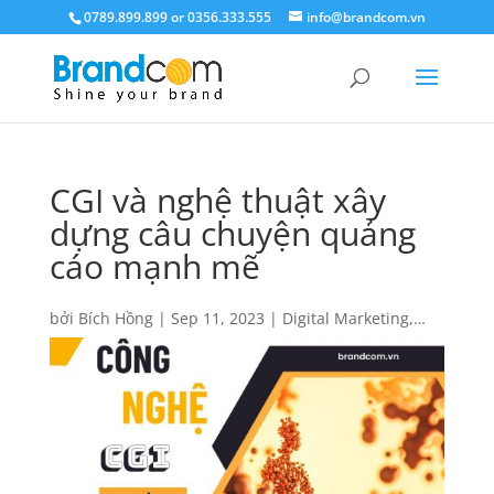
0789.899.899 or 0356.333.555
info@brandcom.vn
CGI và nghệ thuật xây
dựng câu chuyện quảng
cáo mạnh mẽ
bởi
Bích Hồng
|
Sep 11, 2023
|
Digital Marketing
,
Kiến thức
,
Quảng cáo
,
Quảng cáo