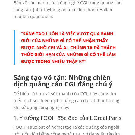
Bàn về sức mạnh của công nghệ CGI trong quảng cáo
sáng tạo, Julio Taylor, giám đốc điều hành Hallam
nêu lên quan điểm:
“SÁNG TẠO LUÔN LÀ VIỆC VƯỢT QUA RANH
GIỚI CỦA NHỮNG GÌ CÓ THỂ NHẬN THẤY
ĐƯỢC. NHỜ CGI VÀ AI, CHÚNG TA ĐÃ THÁCH
THỨC GIỚI HẠN CỦA NHỮNG GÌ CÓ THỂ LÀM
ĐƯỢC TRONG NHIỀU THẬP KỶ”
Sáng tạo vô tận: Những chiến
dịch quảng cáo CGI đáng chú ý
Để hiểu rõ hơn về sức mạnh của CGI, hãy cùng tìm
hiểu một số chiến dịch quảng cáo đã rất thành công
khi sử dụng công nghệ này:
1. Ý tưởng FOOH độc đáo của L’Oreal Paris
FOOH (Faux out of home) tạo ra các quảng cáo ngoài
trời độc đáo bằng công nghệ CGI. Nó đang là trào lưu