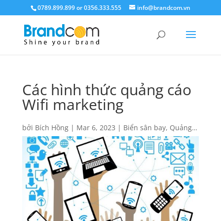
0789.899.899 or 0356.333.555
info@brandcom.vn
Các hình thức quảng cáo
Wifi marketing
bởi
Bích Hồng
|
Mar 6, 2023
|
Biển sân bay
,
Quảng
cáo
,
Responsive