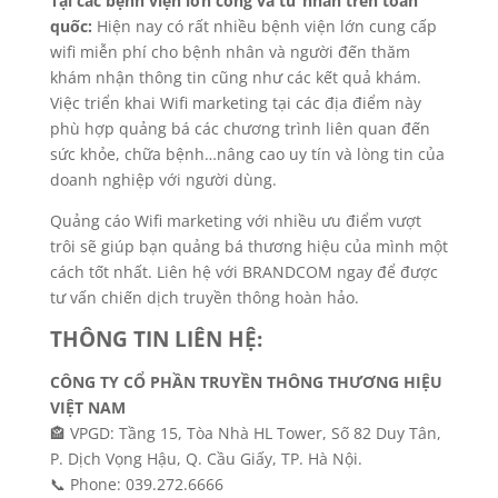
Tại các bệnh viện lớn công và tư nhân trên toàn
quốc:
Hiện nay có rất nhiều bệnh viện lớn cung cấp
wifi miễn phí cho bệnh nhân và người đến thăm
khám nhận thông tin cũng như các kết quả khám.
Việc triển khai Wifi marketing tại các địa điểm này
phù hợp quảng bá các chương trình liên quan đến
sức khỏe, chữa bệnh…nâng cao uy tín và lòng tin của
doanh nghiệp với người dùng.
Quảng cáo Wifi marketing với nhiều ưu điểm vượt
trôi sẽ giúp bạn quảng bá thương hiệu của mình một
cách tốt nhất. Liên hệ với BRANDCOM ngay để được
tư vấn chiến dịch truyền thông hoàn hảo.
THÔNG TIN LIÊN HỆ:
CÔNG TY CỔ PHẦN TRUYỀN THÔNG THƯƠNG HIỆU
VIỆT NAM
🏤 VPGD: Tầng 15, Tòa Nhà HL Tower, Số 82 Duy Tân,
P. Dịch Vọng Hậu, Q. Cầu Giấy, TP. Hà Nội.
📞 Phone: 039.272.6666