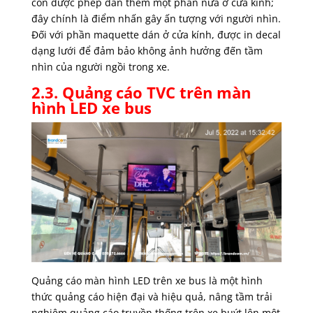
còn được phép dán thêm một phần nữa ở cửa kính;
đây chính là điểm nhấn gây ấn tượng với người nhìn.
Đối với phần maquette dán ở cửa kính, được in decal
dạng lưới để đảm bảo không ảnh hưởng đến tầm
nhìn của người ngồi trong xe.
2.3. Quảng cáo TVC trên màn
hình LED xe bus
Quảng cáo màn hình LED trên xe bus là một hình
thức quảng cáo hiện đại và hiệu quả, nâng tầm trải
nghiệm quảng cáo truyền thống trên xe buýt lên một