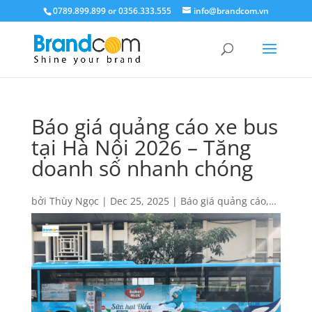
0789.899.899 or 0356.333.555
info@brandcom.vn
Báo giá quảng cáo xe bus
tại Hà Nội 2026 – Tăng
doanh số nhanh chóng
bởi
Thùy Ngọc
|
Dec 25, 2025
|
Báo giá quảng cáo
,
Báo giá quảng cáo Bus