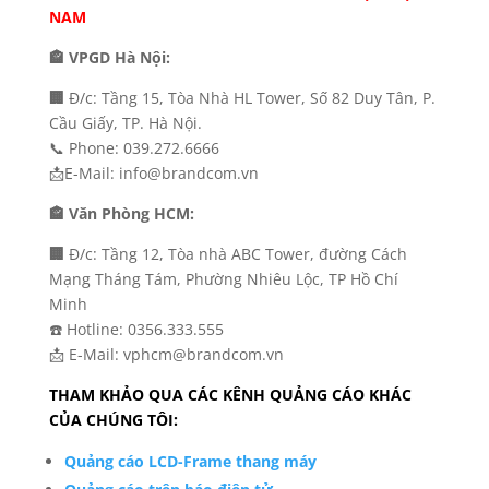
NAM
🏤 VPGD Hà Nội:
🏢
Đ/c: Tầng 15, Tòa Nhà HL Tower, Số 82 Duy Tân, P.
Cầu Giấy, TP. Hà Nội.
📞 Phone: 039.272.6666
📩E-Mail: info@brandcom.vn
🏤 Văn Phòng HCM:
🏢
Đ/c: Tầng 12, Tòa nhà ABC Tower, đường Cách
Mạng Tháng Tám, Phường Nhiêu Lộc, TP Hồ Chí
Minh
☎️ Hotline: 0356.333.555
📩 E-Mail: vphcm@brandcom.vn
THAM KHẢO QUA CÁC KÊNH QUẢNG CÁO KHÁC
CỦA CHÚNG TÔI:
Quảng cáo LCD-Frame thang máy