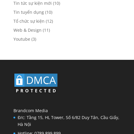
Tin tức sự kiện mới
(10)
Tin tuyển dụng
(10)
Tổ chức sự kiện
(12)
Web & Design
(11)
Youtube
(3)
Brandcom Media
Đ/c: Tầng 15, HL Tower, Số 6/82 Duy Tân, Cầu Giấy,
Hà Nội
Hotline: 0789.899.899