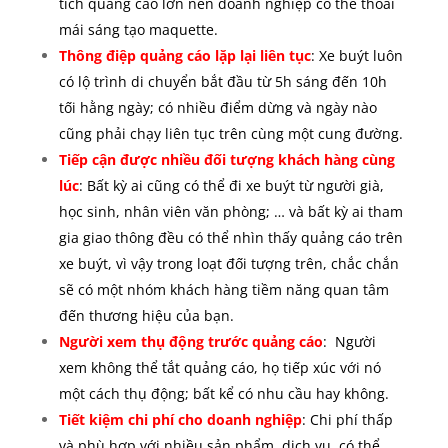
tích quảng cáo lớn nên doanh nghiệp có thể thoải
mái sáng tạo maquette.
Thông điệp quảng cáo lặp lại liên tục
: Xe buýt luôn
có lộ trình di chuyển bắt đầu từ 5h sáng đến 10h
tối hằng ngày; có nhiều điểm dừng và ngày nào
cũng phải chạy liên tục trên cùng một cung đường.
Tiếp cận được nhiều đối tượng khách hàng cùng
lúc
: Bất kỳ ai cũng có thể đi xe buýt từ người già,
học sinh, nhân viên văn phòng; … và bất kỳ ai tham
gia giao thông đều có thể nhìn thấy quảng cáo trên
xe buýt, vì vậy trong loạt đối tượng trên, chắc chắn
sẽ có một nhóm khách hàng tiềm năng quan tâm
đến thương hiệu của bạn.
Người xem thụ động trước quảng cáo
: Người
xem không thể tắt quảng cáo, họ tiếp xúc với nó
một cách thụ động; bất kể có nhu cầu hay không.
Tiết kiệm chi phí cho doanh nghiệp
: Chi phí thấp
và phù hợp với nhiều sản phẩm, dịch vụ, có thể