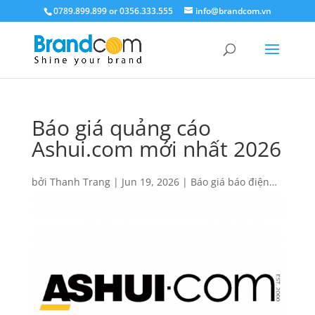
0789.899.899 or 0356.333.555
info@brandcom.vn
Báo giá quảng cáo
Ashui.com mới nhất 2026
bởi
Thanh Trang
|
Jun 19, 2026
|
Báo giá báo điện
tử
,
Báo giá quảng cáo