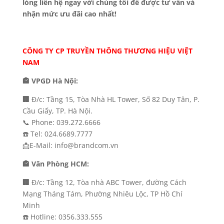
lòng liên hệ ngay với chúng tôi để được tư vấn và
nhận mức ưu đãi cao nhất!
CÔNG TY CP TRUYỀN THÔNG THƯƠNG HIỆU VIỆT
NAM
🏤 VPGD Hà Nội:
🏢
Đ/c: Tầng 15, Tòa Nhà HL Tower, Số 82 Duy Tân, P.
Cầu Giấy, TP. Hà Nội.
📞 Phone: 039.272.6666
☎️ Tel: 024.6689.7777
📩E-Mail: info@brandcom.vn
🏤 Văn Phòng HCM:
🏢
Đ/c: Tầng 12, Tòa nhà ABC Tower, đường Cách
Mạng Tháng Tám, Phường Nhiêu Lộc, TP Hồ Chí
Minh
☎️ Hotline: 0356.333.555