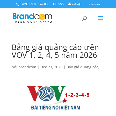
0789.899.899 or 0356.333.555
info@brandcom.vn
Bảng giá quảng cáo trên
VOV 1, 2, 4, 5 năm 2026
bởi
brandcom
|
Dec 23, 2025
|
Báo giá quảng cáo
,
Báo giá quảng cáo VOV
,
Quảng cáo trên VOV
|
0 Lời
bình