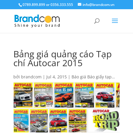
0789.899.899 or 0356.333.555
info@brandcom.vn
Bảng giá quảng cáo Tạp
chí Autocar 2015
bởi
brandcom
|
Jul 4, 2015
|
Báo giá Báo giấy tạp
chí
,
Báo giá quảng cáo