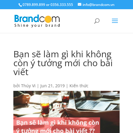
0789.899.899 or 0356.333.555
info@brandcom.vn
Bạn sẽ làm gì khi không
còn ý tưởng mới cho bài
viết
bởi
Thúy Vi
|
Jun 21, 2019
|
Kiến thức