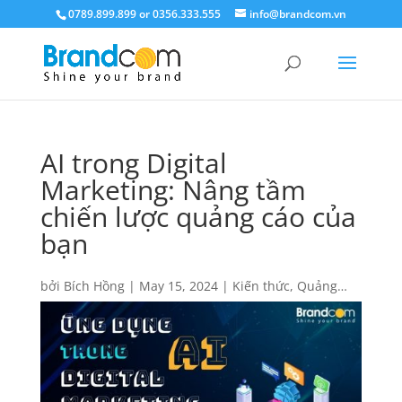
0789.899.899 or 0356.333.555
info@brandcom.vn
AI trong Digital
Marketing: Nâng tầm
chiến lược quảng cáo của
bạn
bởi
Bích Hồng
|
May 15, 2024
|
Kiến thức
,
Quảng
cáo
,
Quảng cáo
|
0 Lời bình