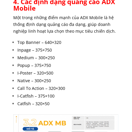
4. Các định dạng quảng cáo ADX
Mobile
Một trong những điểm mạnh của ADX Mobile là hệ
thống định dạng quảng cáo đa dạng, giúp doanh
nghiệp linh hoạt lựa chọn theo mục tiêu chiến dịch.
Top Banner – 640×320
Inpage – 375×750
Medium – 300×250
Popup – 375×750
I-Poster – 320×500
Native – 300×250
Call To Action – 320×300
I-Catfish – 375×100
Catfish – 320×50