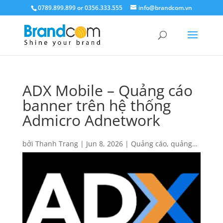
0789.899.899 or 0356.333.555
info@brandcom.vn
ADX Mobile – Quảng cáo
banner trên hệ thống
Admicro Adnetwork
bởi
Thanh Trang
|
Jun 8, 2026
|
Quảng cáo
,
quảng
cáo digital